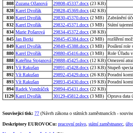
808
Zuzana Ožanová
29808-45337.docx
(23 KB)
828
Karel Dvořák
29828-45369.docx
(42 KB)
830
Karel Dvořák
29830-45370.docx
(2 MB)
Zabránění úče
832
Karel Dvořák
29832-45371.docx
(3 MB)
Státní tajemn
834
Marie Pošarová
29834-45372.docx
(38 KB)
845
Jan Berki
29845-45384.docx
(2 MB)
rozšíření mož
849
Karel Dvořák
29849-45388.docx
(3 MB)
Posílení role
880
Karel Dvořák
29880-45416.docx
(3 MB)
Role Úřadu vl
888
Kateřina Stojanová
29888-45425.docx
(12 KB)
Omezení atra
891
Vít Rakušan
29891-45428.docx
(23 KB)
Stupeň specia
892
Vít Rakušan
29892-45429.docx
(26 KB)
Poradní komi
893
Vít Rakušan
29893-45430.docx
(19 KB)
Poradní komi
894
Radek Vondráček
29894-45431.docx
(22 KB)
1129
Karel Dvořák
30129-45812.docx
(3 MB)
Oprava data ú
Související tisk:
77
(Návrh zákona o státních zaměstnancích - souvisej
Deskriptory EUROVOCu:
pracovní právo
,
státní zaměstnanec
,
úře