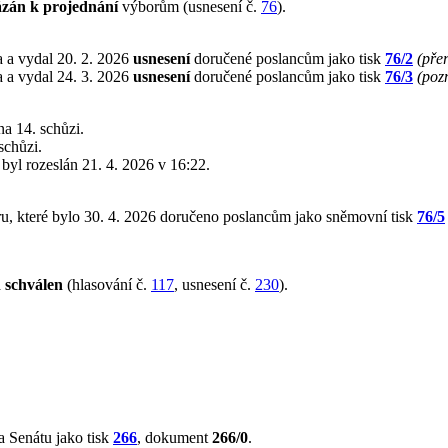
ázán k projednání
výborům (usnesení č.
76
).
 a vydal 20. 2. 2026
usnesení
doručené poslancům jako tisk
76/2
(pře
 a vydal 24. 3. 2026
usnesení
doručené poslancům jako tisk
76/3
(poz
a 14. schůzi.
schůzi.
ý byl rozeslán 21. 4. 2026 v 16:22.
u, které bylo 30. 4. 2026 doručeno poslancům jako sněmovní tisk
76/5
a
schválen
(hlasování č.
117
, usnesení č.
230
).
 Senátu jako tisk
266
, dokument
266/0
.