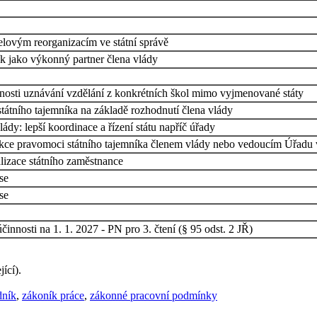
lovým reorganizacím ve státní správě
ík jako výkonný partner člena vlády
nosti uznávání vzdělání z konkrétních škol mimo vyjmenované státy
 státního tajemníka na základě rozhodnutí člena vlády
ády: lepší koordinace a řízení státu napříč úřady
kce pravomoci státního tajemníka členem vlády nebo vedoucím Úřadu 
lizace státního zaměstnance
se
se
činnosti na 1. 1. 2027 - PN pro 3. čtení (§ 95 odst. 2 JŘ)
ící).
dník
,
zákoník práce
,
zákonné pracovní podmínky