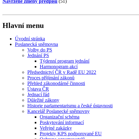
Navržené změny předpisů
(51)
Hlavní menu
Úvodní stránka
Poslanecká sněmovna
Volby do PS
Jednání PS
Týdenní program jednání
Harmonogram akcí
Předsednictví ČR v Radě EU 2022
Proces příjímání zákonů
Přehled zákonodárné činnosti
Ústava ČR
Jednací řád
Důležité zákony
Historie parlamentarismu a české ústavnosti
Kancelář Poslanecké sněmovny
Organizační schéma
Poskytování informací
Veřejné zakázky
Projekty KPS podporované EU