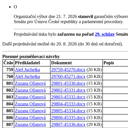
O
Organizační výbor dne 21. 7. 2026
stanovil
garančním výborem
Senátu pro Ústavu České republiky a parlamentní procedury.
Projednávání tisku bylo
zařazeno na pořad
29. schůze
Senát
Další projednávání možné do 20. 8. 2026 (do 30 dnů od doručení).
Písemné pozměňovací návrhy
Číslo
Předkladatel
Dokument
Popis
759
Aleš Juchelka
29759-45270.docx
(20 KB)
760
Aleš Juchelka
29760-45271.docx
(20 KB)
801
Zuzana Ožanová
29801-45330.docx
(15 KB)
802
Zuzana Ožanová
29802-45331.docx
(15 KB)
803
Zuzana Ožanová
29803-45332.docx
(15 KB)
804
Zuzana Ožanová
29804-45333.docx
(15 KB)
805
Zuzana Ožanová
29805-45334.docx
(15 KB)
806
Zuzana Ožanová
29806-45335.docx
(15 KB)
807
Zuzana Ožanová
29807-45336.docx
(29 KB)