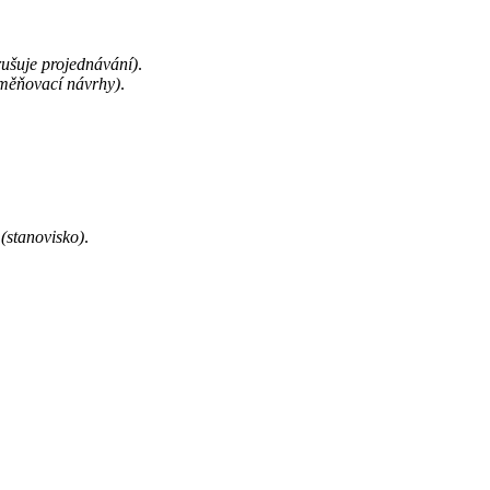
rušuje projednávání)
.
měňovací návrhy)
.
(stanovisko)
.