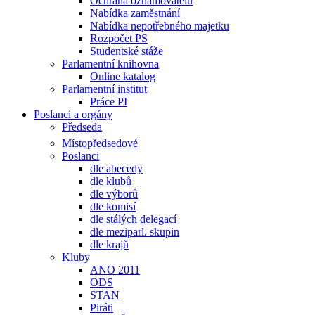
Ochrana oznamovatelů
Nabídka zaměstnání
Nabídka nepotřebného majetku
Rozpočet PS
Studentské stáže
Parlamentní knihovna
Online katalog
Parlamentní institut
Práce PI
Poslanci a orgány
Předseda
Místopředsedové
Poslanci
dle abecedy
dle klubů
dle výborů
dle komisí
dle stálých delegací
dle meziparl. skupin
dle krajů
Kluby
ANO 2011
ODS
STAN
Piráti