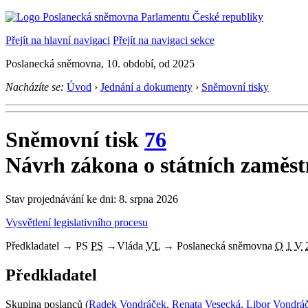
Přejít na hlavní navigaci
Přejít na navigaci sekce
Poslanecká sněmovna, 10. období, od 2025
Nacházíte se:
Úvod
›
Jednání a dokumenty
›
Sněmovní tisky
Sněmovní tisk
76
Návrh zákona o státních zaměs
Stav projednávání ke dni: 8. srpna 2026
Vysvětlení legislativního procesu
Předkladatel
→
PS
PS
→
Vláda
VL
→
Poslanecká sněmovna
O
1
V
Předkladatel
Skupina poslanců (
Radek Vondráček
,
Renata Vesecká
,
Libor Vondrá