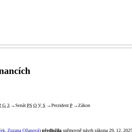
tnancích
2
G
3
→
Senát
PS
O
V
S
→
Prezident
P
→
Zákon
ček
,
Zuzana Ožanová
)
předložila
sněmovně návrh zákona 29. 12. 2025