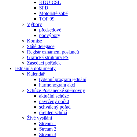
KDU-ČSL
SPD
Motoristé sobě
TOP 09
Výbory
předsedové
podvýbory
Komise
Stálé delegace
Registr oznámení poslanců
Grafická struktura PS
Zasedací pořádek
Jednání a dokumenty
Kalendář
týdenní program jednání
harmonogram akcí
Schůze Poslanecké sněmovny
aktuální schůze
navržený pořad
schválený pořad
přehled schůzí
Živé vysílání
Stream 1
Stream 2
Stream 3