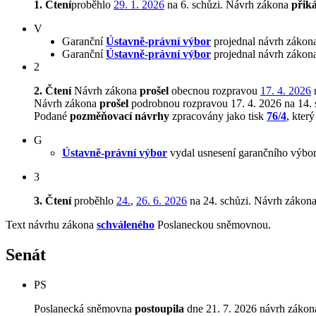
1. Čtení
proběhlo
29. 1. 2026
na 6. schůzi. Návrh zákona
přik
V
Garanční
Ústavně-právní výbor
projednal návrh zákona
Garanční
Ústavně-právní výbor
projednal návrh zákona
2
2. Čtení
Návrh zákona
prošel
obecnou rozpravou
17. 4. 2026
n
Návrh zákona
prošel
podrobnou rozpravou 17. 4. 2026 na 14. 
Podané
pozměňovací návrhy
zpracovány jako tisk
76/4
, kter
G
Ústavně-právní výbor
vydal usnesení garančního výbor
3
3. Čtení
proběhlo
24.
,
26. 6. 2026
na 24. schůzi.
Návrh zákon
Text návrhu zákona
schváleného
Poslaneckou sněmovnou.
Senát
PS
Poslanecká sněmovna
postoupila
dne 21. 7. 2026 návrh zákona