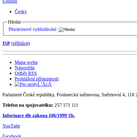
English
Česky
Hledat
Plnotextové vyhledávání
ISP
(
příhlásit
)
Mapa webu
Nápověda
Odběr RSS
Prohlášení přístupnosti
Parlament České republiky, Poslanecká sněmovna, Sněmovní 4, 118 2
Telefon na spojovatelku:
257 171 111
Informace dle zákona 106/1999 Sb.
YouTube
Facebook