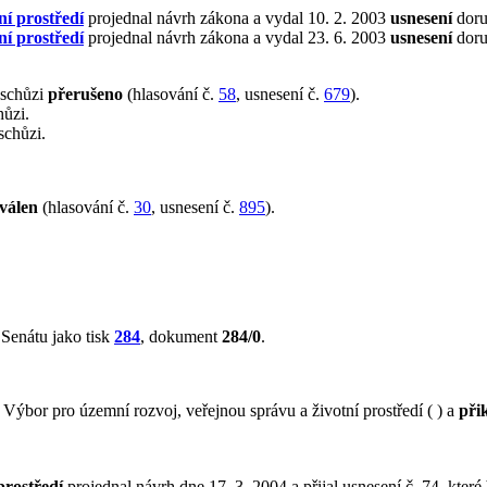
ní prostředí
projednal návrh zákona a vydal 10. 2. 2003
usnesení
doru
ní prostředí
projednal návrh zákona a vydal 23. 6. 2003
usnesení
doru
 schůzi
přerušeno
(hlasování č.
58
, usnesení č.
679
).
hůzi.
schůzi.
válen
(hlasování č.
30
, usnesení č.
895
).
Senátu jako tisk
284
, dokument
284/0
.
ýbor pro územní rozvoj, veřejnou správu a životní prostředí ( ) a
při
prostředí
projednal návrh dne 17. 3. 2004 a přijal usnesení č. 74, které