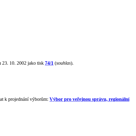
 23. 10. 2002 jako tisk
74/1
(
souhlas
).
zat k projednání výborům:
Výbor pro veřejnou správu, regionální