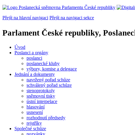
Přejít na hlavní navigaci
Přejít na navigaci sekce
Parlament České republiky, Poslane
Úvod
Poslanci a orgány
poslanci
poslanecké kluby
výbory, komise a delegace
Jednání a dokumenty
navržený pořad schůze
schválený pořad schůze
stenoprotokoly
sněmovní tisky
ústní interpelace
hlasování
usnesení
rozhodnutí předsedy
rejstříky
Společné schůze
pozvánky