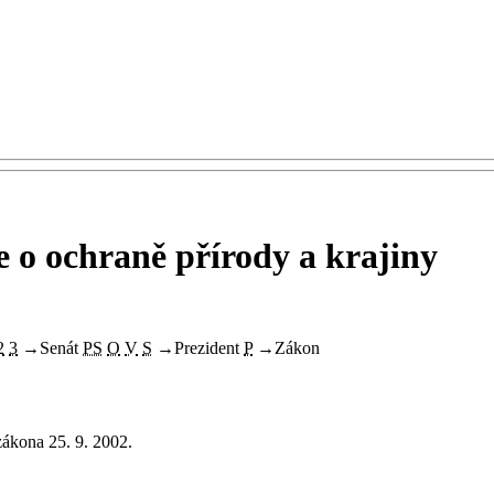
 o ochraně přírody a krajiny
2
3
→
Senát
PS
O
V
S
→
Prezident
P
→
Zákon
ákona 25. 9. 2002.