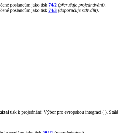
čené poslancům jako tisk
74/2
(přerušuje projednávání)
.
čené poslancům jako tisk
74/3
(doporučuje schválit)
.
kázal
tisk k projednání: Výbor pro evropskou integraci ( ), Stálá
 bylo rozdáno jako tisk
284/1
(
neprojednávat
).