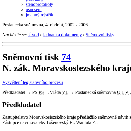
stenoprotokoly
usnesení
jmenný rejstřík
Poslanecká sněmovna, 4. období, 2002 - 2006
Nacházíte se:
Úvod
›
Jednání a dokumenty
›
Sněmovní tisky
Sněmovní tisk
74
N. zák. Moravskoslezského kraje
Vysvětlení legislativního procesu
Předkladatel
→
PS
PS
→
Vláda
VL
→
Poslanecká sněmovna
O
1
V
Předkladatel
Zastupitelstvo Moravskoslezského kraje
předložilo
sněmovně návrh z
Zástupce navrhovatele: Tošenovský E., Wantula Z..