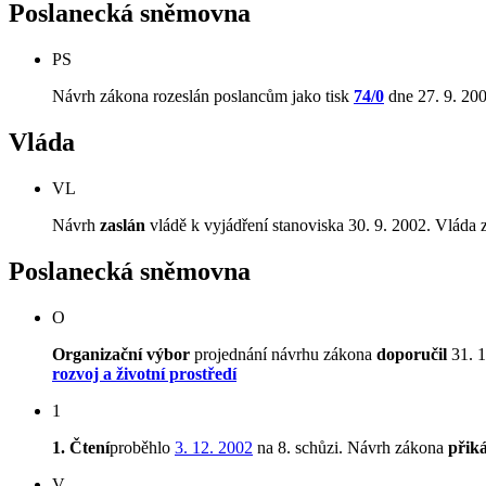
Poslanecká sněmovna
PS
Návrh zákona rozeslán poslancům jako tisk
74/0
dne 27. 9. 200
Vláda
VL
Návrh
zaslán
vládě k vyjádření stanoviska 30. 9. 2002. Vláda 
Poslanecká sněmovna
O
Organizační výbor
projednání návrhu zákona
doporučil
31. 1
rozvoj a životní prostředí
1
1. Čtení
proběhlo
3. 12. 2002
na 8. schůzi. Návrh zákona
přik
V