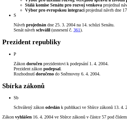
Stálá komise Senátu pro rozvoj venkova
projednal návr
Výbor pro evropskou integraci
projednal návrh dne 17.
S
Návrh
projednán
dne 25. 3. 2004 na 14. schůzi Senátu.
Senát návrh
schválil
(usnesení č.
361
).
Prezident republiky
P
Zákon
doručen
prezidentovi k podepsání 1. 4. 2004.
Prezident zákon
podepsal
.
Rozhodnutí
doručeno
do Sněmovny 6. 4. 2004.
Sbírka zákonů
Sb
Schválený zákon
odeslán
k publikaci ve Sbírce zákonů 13. 4. 
Zákon
vyhlášen
16. 4. 2004 ve Sbírce zákonů v částce 57 pod čísle