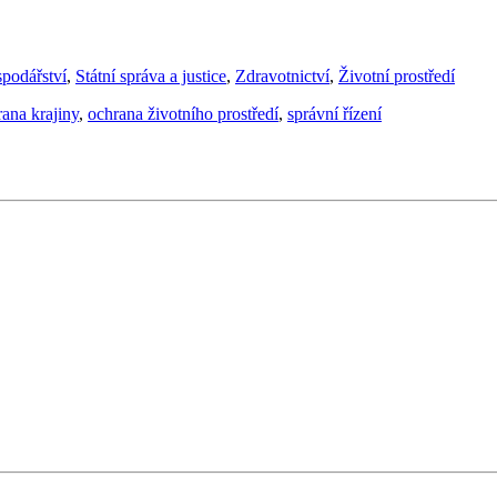
podářství
,
Státní správa a justice
,
Zdravotnictví
,
Životní prostředí
ana krajiny
,
ochrana životního prostředí
,
správní řízení