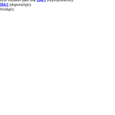
284/2
(
doporučuje
).
chvaluje
).