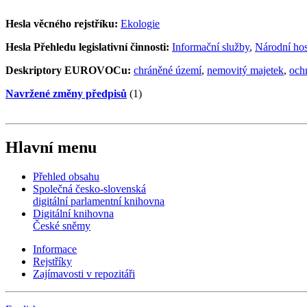
Hesla věcného rejstříku:
Ekologie
Hesla Přehledu legislativní činnosti:
Informační služby
,
Národní hos
Deskriptory EUROVOCu:
chráněné území
,
nemovitý majetek
,
ochr
Navržené změny předpisů
(1)
Hlavní menu
Přehled obsahu
Společná česko-slovenská
digitální parlamentní knihovna
Digitální knihovna
České sněmy
Informace
Rejstříky
Zajímavosti v repozitáři