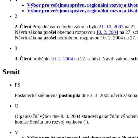
Výbor pro veřejnou správu, regionální rozvoj a život
Výbor pro veřejnou správu, regionální rozvoj a život
2
2. Čtení
Projednávání návrhu zákona bylo
21. 10. 2003
na 22.
Návrh zákona
prošel
obecnou rozpravou
10. 2. 2004
na 27. sc
Návrh zákona
prošel
podrobnou rozpravou 10. 2. 2004 na 27. 
3
3. Čtení
proběhlo
10. 2. 2004
na 27. schůzi.
Návrh zákona
sch
Senát
PS
Poslanecká sněmovna
postoupila
dne 3. 3. 2004 návrh zákona 
O
Organizační výbor dne 8. 3. 2004
stanovil
garančním výborem V
komise Senátu pro rozvoj venkova ( ).
V
Výbor pro územní rozvoj, veřejnou správu a životní 