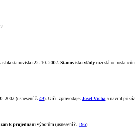
2.
zaslala stanovisko 22. 10. 2002.
Stanovisko vlády
rozesláno poslancům
0. 2002 (usnesení č.
49
). Určil zpravodaje:
Josef Vícha
a navrhl přiká
ázán k projednání
výborům (usnesení č.
196
).