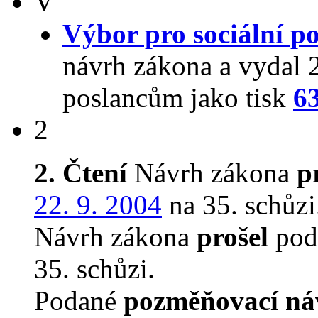
V
Výbor pro sociální po
návrh zákona a vydal 
poslancům jako tisk
6
2
2. Čtení
Návrh zákona
p
22. 9. 2004
na 35. schůzi
Návrh zákona
prošel
podr
35. schůzi.
Podané
pozměňovací ná