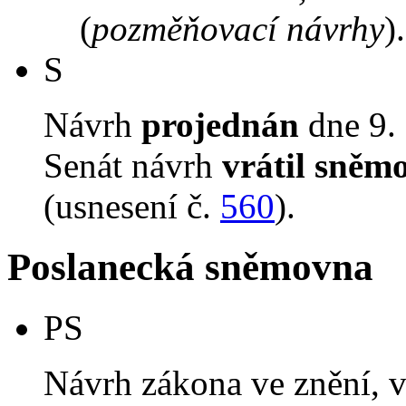
(
pozměňovací návrhy
).
S
Návrh
projednán
dne 9. 
Senát návrh
vrátil sněm
(usnesení č.
560
).
Poslanecká sněmovna
PS
Návrh zákona ve znění, 