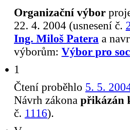
Organizační výbor
proj
22. 4. 2004 (usnesení č.
Ing. Miloš Patera
a navr
výborům:
Výbor pro soci
1
Čtení proběhlo
5. 5. 200
Návrh zákona
přikázán 
č.
1116
).