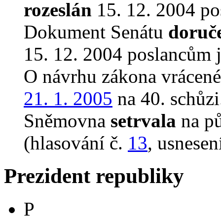
rozeslán
15. 12. 2004 po
Dokument Senátu
doruč
15. 12. 2004 poslancům 
O návrhu zákona vrácen
21. 1. 2005
na 40. schůzi
Sněmovna
setrvala
na p
(hlasování č.
13
, usnesen
Prezident republiky
P