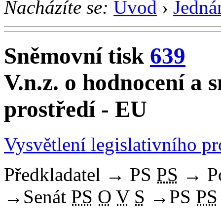
Nacházíte se:
Úvod
›
Jedná
Sněmovní tisk
639
V.n.z. o hodnocení a 
prostředí - EU
Vysvětlení legislativního p
Předkladatel
→
PS
PS
→
P
→
Senát
PS
O
V
S
→
PS
PS