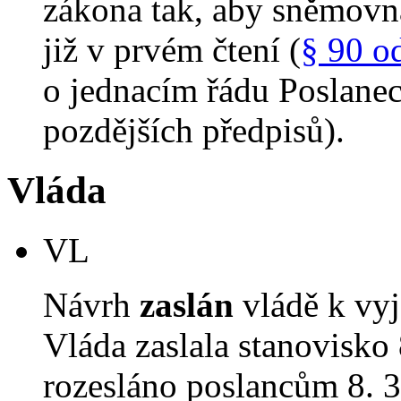
zákona tak, aby sněmovn
již v prvém čtení (
§ 90 o
o jednacím řádu Poslane
pozdějších předpisů).
Vláda
VL
Návrh
zaslán
vládě k vyj
Vláda zaslala stanovisko
rozesláno poslancům 8. 3