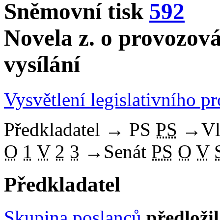
Sněmovní tisk
592
Novela z. o provozová
vysílání
Vysvětlení legislativního p
Předkladatel
→
PS
PS
→
Vl
O
1
V
2
3
→
Senát
PS
O
V
Předkladatel
Skupina poslanců
předloži