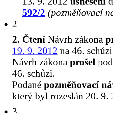
13. 9. 2012
usnesení
d
592/2
(pozměňovací n
2
2. Čtení
Návrh zákona
p
19. 9. 2012
na 46. schůzi
Návrh zákona
prošel
podr
46. schůzi.
Podané
pozměňovací ná
který byl rozeslán 20. 9.
3