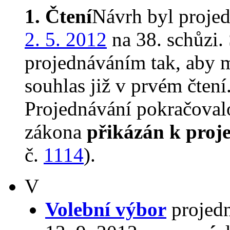
1. Čtení
Návrh byl proje
2. 5. 2012
na 38. schůzi
projednáváním tak, aby 
souhlas již v prvém čtení
Projednávání pokračovalo
zákona
přikázán k proj
č.
1114
).
V
Volební výbor
projedn