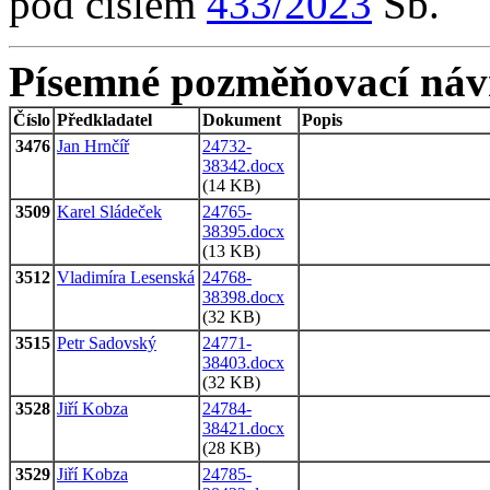
pod číslem
433/2023
Sb.
Písemné pozměňovací náv
Číslo
Předkladatel
Dokument
Popis
3476
Jan Hrnčíř
24732-
38342.docx
(14 KB)
3509
Karel Sládeček
24765-
38395.docx
(13 KB)
3512
Vladimíra Lesenská
24768-
38398.docx
(32 KB)
3515
Petr Sadovský
24771-
38403.docx
(32 KB)
3528
Jiří Kobza
24784-
38421.docx
(28 KB)
3529
Jiří Kobza
24785-