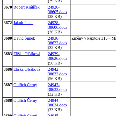
(39 KB)
3670
Robert Králíček
24926-
38605.docx
(38 KB)
3672
Jakub Janda
24928-
38606.docx
(36 KB)
3680
David Šimek
24936-
Změny v kapitole 315 – Min
38622.docx
(32 KB)
3683
Eliška Olšáková
24939-
38626.docx
(56 KB)
3686
Eliška Olšáková
24942-
38632.docx
(56 KB)
3687
Oldřich Černý
24943-
38633.docx
(32 KB)
3688
Oldřich Černý
24944-
38634.docx
(33 KB)
3689
Oldřich Černý
24945-