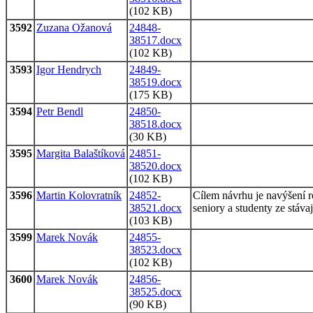
(102 KB)
3592
Zuzana Ožanová
24848-
38517.docx
(102 KB)
3593
Igor Hendrych
24849-
38519.docx
(175 KB)
3594
Petr Bendl
24850-
38518.docx
(30 KB)
3595
Margita Balaštíková
24851-
38520.docx
(102 KB)
3596
Martin Kolovratník
24852-
Cílem návrhu je navýšení r
38521.docx
seniory a studenty ze stáv
(103 KB)
3599
Marek Novák
24855-
38523.docx
(102 KB)
3600
Marek Novák
24856-
38525.docx
(90 KB)