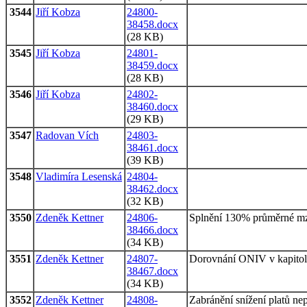
3544
Jiří Kobza
24800-
38458.docx
(28 KB)
3545
Jiří Kobza
24801-
38459.docx
(28 KB)
3546
Jiří Kobza
24802-
38460.docx
(29 KB)
3547
Radovan Vích
24803-
38461.docx
(39 KB)
3548
Vladimíra Lesenská
24804-
38462.docx
(32 KB)
3550
Zdeněk Kettner
24806-
Splnění 130% průměrné m
38466.docx
(34 KB)
3551
Zdeněk Kettner
24807-
Dorovnání ONIV v kapitole
38467.docx
(34 KB)
3552
Zdeněk Kettner
24808-
Zabránění snížení platů 