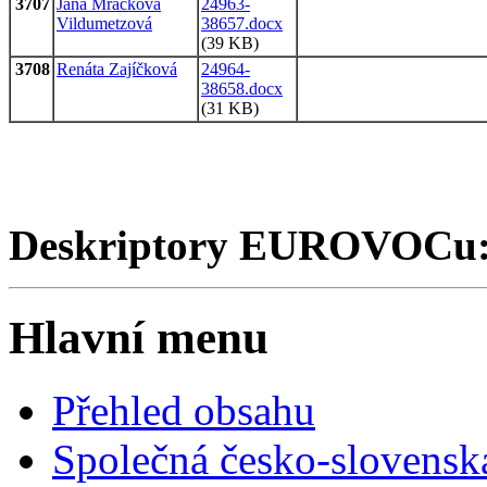
3707
Jana Mračková
24963-
Vildumetzová
38657.docx
(39 KB)
3708
Renáta Zajíčková
24964-
38658.docx
(31 KB)
Deskriptory EUROVOCu
Hlavní menu
Přehled obsahu
Společná česko-slovensk