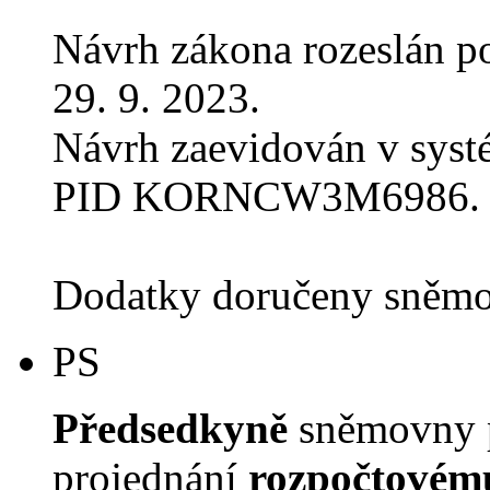
Návrh zákona rozeslán p
29. 9. 2023.
Návrh zaevidován v sys
PID KORNCW3M6986.
Dodatky doručeny sněmo
PS
Předsedkyně
sněmovny p
projednání
rozpočtovém