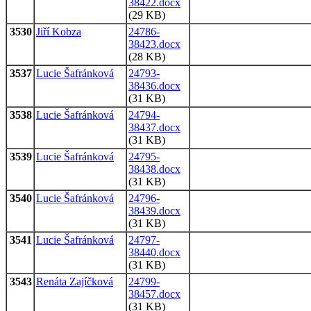
38422.docx
(29 KB)
3530
Jiří Kobza
24786-
38423.docx
(28 KB)
3537
Lucie Šafránková
24793-
38436.docx
(31 KB)
3538
Lucie Šafránková
24794-
38437.docx
(31 KB)
3539
Lucie Šafránková
24795-
38438.docx
(31 KB)
3540
Lucie Šafránková
24796-
38439.docx
(31 KB)
3541
Lucie Šafránková
24797-
38440.docx
(31 KB)
3543
Renáta Zajíčková
24799-
38457.docx
(31 KB)