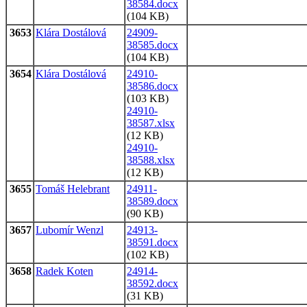
38584.docx
(104 KB)
3653
Klára Dostálová
24909-
38585.docx
(104 KB)
3654
Klára Dostálová
24910-
38586.docx
(103 KB)
24910-
38587.xlsx
(12 KB)
24910-
38588.xlsx
(12 KB)
3655
Tomáš Helebrant
24911-
38589.docx
(90 KB)
3657
Lubomír Wenzl
24913-
38591.docx
(102 KB)
3658
Radek Koten
24914-
38592.docx
(31 KB)