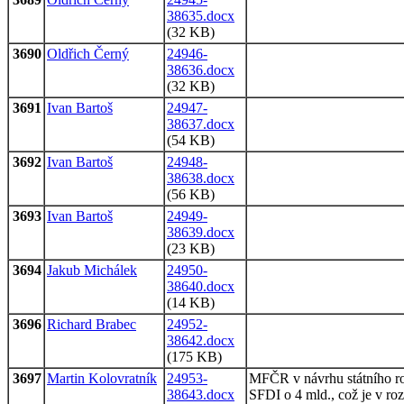
38635.docx
(32 KB)
3690
Oldřich Černý
24946-
38636.docx
(32 KB)
3691
Ivan Bartoš
24947-
38637.docx
(54 KB)
3692
Ivan Bartoš
24948-
38638.docx
(56 KB)
3693
Ivan Bartoš
24949-
38639.docx
(23 KB)
3694
Jakub Michálek
24950-
38640.docx
(14 KB)
3696
Richard Brabec
24952-
38642.docx
(175 KB)
3697
Martin Kolovratník
24953-
MFČR v návrhu státního ro
38643.docx
SFDI o 4 mld., což je v ro