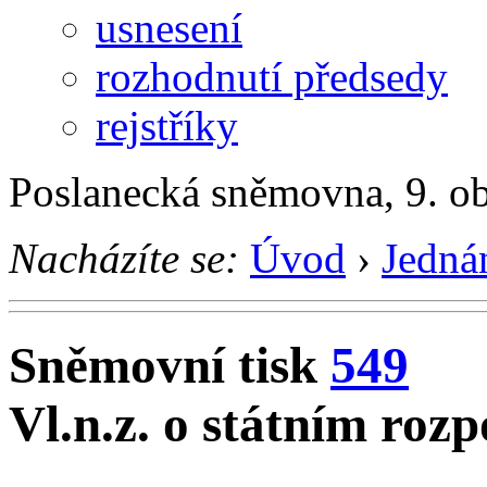
usnesení
rozhodnutí předsedy
rejstříky
Poslanecká sněmovna, 9. o
Nacházíte se:
Úvod
›
Jedná
Sněmovní tisk
549
Vl.n.z. o státním roz