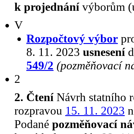
k projednání
výborům (u
V
Rozpočtový výbor
pro
8. 11. 2023
usnesení
d
549/2
(pozměňovací n
2
2. Čtení
Návrh statního 
rozpravou
15. 11. 2023
n
Podané
pozměňovací ná