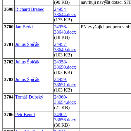
(90 KB)
navrhuji navýšit dotaci SF
3698
Richard Brabec
24954-
38644.docx
(175 KB)
3700
Jan Berki
24956-
PN zvyšující podporu v ob
38648.docx
(18 KB)
3701
Julius Špičák
24957-
38649.docx
(103 KB)
3702
Julius Špičák
24958-
38650.docx
(103 KB)
3703
Julius Špičák
24959-
38651.docx
(103 KB)
3704
Tomáš Dubský
24960-
38654.docx
(21 KB)
3706
Petr Bendl
24962-
38656.docx
(30 KB)