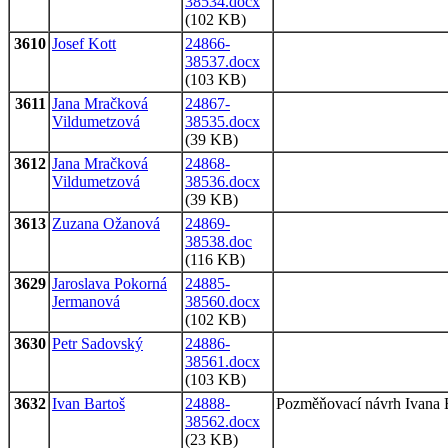
38534.docx
(102 KB)
3610
Josef Kott
24866-
38537.docx
(103 KB)
3611
Jana Mračková
24867-
Vildumetzová
38535.docx
(39 KB)
3612
Jana Mračková
24868-
Vildumetzová
38536.docx
(39 KB)
3613
Zuzana Ožanová
24869-
38538.doc
(116 KB)
3629
Jaroslava Pokorná
24885-
Jermanová
38560.docx
(102 KB)
3630
Petr Sadovský
24886-
38561.docx
(103 KB)
3632
Ivan Bartoš
24888-
Pozměňovací návrh Ivana 
38562.docx
(23 KB)