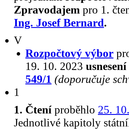
Zpravodajem
pro 1. čte
Ing. Josef Bernard
.
V
Rozpočtový výbor
pro
19. 10. 2023
usnesení
549/1
(doporučuje schv
1
1. Čtení
proběhlo
25. 10
Jednotlivé kapitoly stát