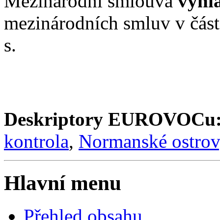
Mezinárodní smlouva
vyhl
mezinárodních smluv v čás
s.
Deskriptory EUROVOCu
kontrola
,
Normanské ostrov
Hlavní menu
Přehled obsahu