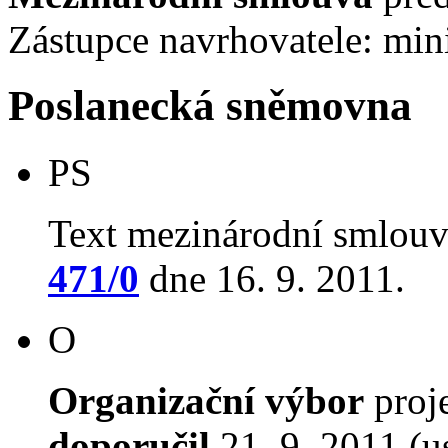
Zástupce navrhovatele: mini
Poslanecká sněmovna
PS
Text mezinárodní smlouv
471/0
dne 16. 9. 2011.
O
Organizační výbor
proj
doporučil
21. 9. 2011 (u