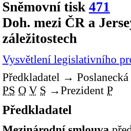
Sněmovní tisk
471
Doh. mezi ČR a Jersey
záležitostech
Vysvětlení legislativního p
Předkladatel
→
Poslaneck
PS
O
V
S
→
Prezident
P
Předkladatel
Mezinárodní smlouva
před