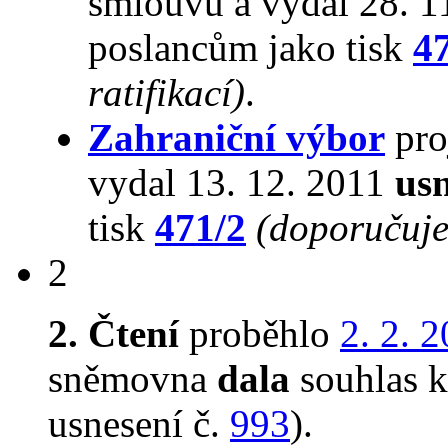
smlouvu a vydal 28. 1
poslancům jako tisk
4
ratifikací)
.
Zahraniční výbor
pro
vydal 13. 12. 2011
usn
tisk
471/2
(doporučuje 
2
2. Čtení
proběhlo
2. 2. 
sněmovna
dala
souhlas k 
usnesení č.
993
).