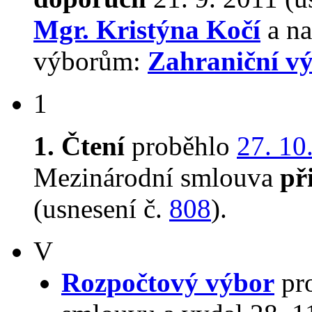
Mgr. Kristýna Kočí
a na
výborům:
Zahraniční v
1
1. Čtení
proběhlo
27. 10
Mezinárodní smlouva
př
(usnesení č.
808
).
V
Rozpočtový výbor
pr