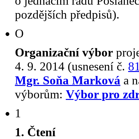
o jednacím řádu Poslane
pozdějších předpisů).
O
Organizační výbor
proj
4. 9. 2014 (usnesení č.
8
Mgr. Soňa Marková
a n
výborům:
Výbor pro zdr
1
1. Čtení