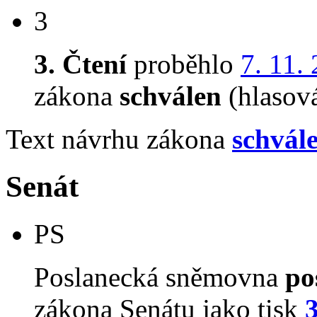
3
3. Čtení
proběhlo
7. 11.
zákona
schválen
(hlasov
Text návrhu zákona
schvál
Senát
PS
Poslanecká sněmovna
po
zákona Senátu jako tisk