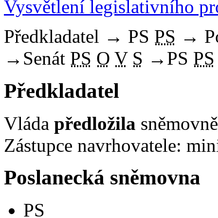
Vysvětlení legislativního p
Předkladatel
→
PS
PS
→
P
→
Senát
PS
O
V
S
→
PS
PS
Předkladatel
Vláda
předložila
sněmovně 
Zástupce navrhovatele: mini
Poslanecká sněmovna
PS