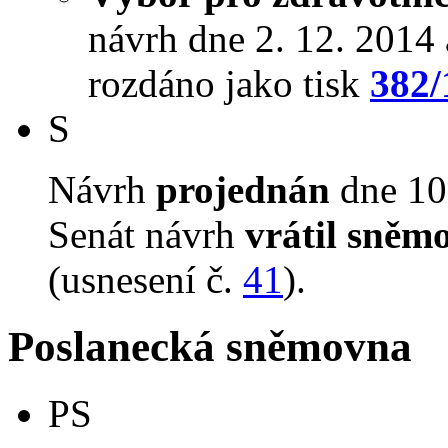
návrh dne 2. 12. 2014 a
rozdáno jako tisk
382/
S
Návrh
projednán
dne 10.
Senát návrh
vrátil sněm
(usnesení č.
41
).
Poslanecká sněmovna
PS