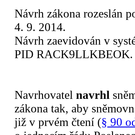
Návrh zákona rozeslán p
4. 9. 2014.
Návrh zaevidován v sys
PID RACK9LLKBEOK.
Navrhovatel
navrhl
sněm
zákona tak, aby sněmovn
již v prvém čtení (
§ 90 o