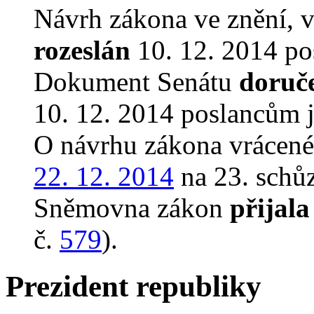
Návrh zákona ve znění, 
rozeslán
10. 12. 2014 po
Dokument Senátu
doruč
10. 12. 2014 poslancům 
O návrhu zákona vrácen
22. 12. 2014
na 23. schůz
Sněmovna zákon
přijala
č.
579
).
Prezident republiky