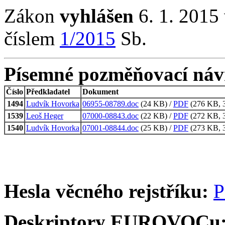
Zákon
vyhlášen
6. 1. 2015 
číslem
1/2015
Sb.
Písemné pozměňovací náv
Číslo
Předkladatel
Dokument
1494
Ludvík Hovorka
06955-08789.doc
(24 KB) /
PDF
(276 KB, 3
1539
Leoš Heger
07000-08843.doc
(22 KB) /
PDF
(272 KB, 3
1540
Ludvík Hovorka
07001-08844.doc
(25 KB) /
PDF
(273 KB, 3
Hesla věcného rejstříku:
P
Deskriptory EUROVOCu