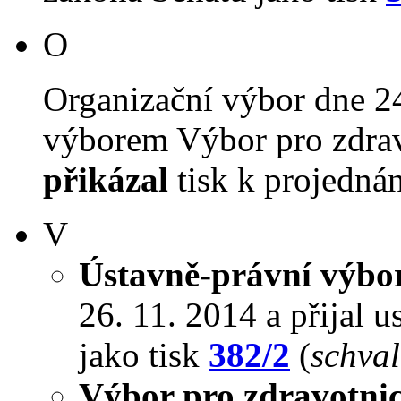
O
Organizační výbor dne 2
výborem Výbor pro zdravot
přikázal
tisk k projednán
V
Ústavně-právní výbo
26. 11. 2014 a přijal u
jako tisk
382/2
(
schval
Výbor pro zdravotnict