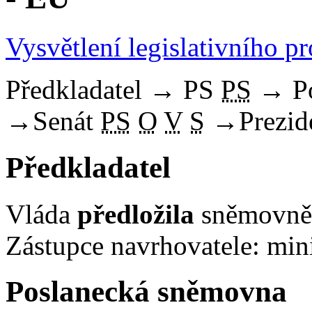
Vysvětlení legislativního p
Předkladatel
→
PS
PS
→
P
→
Senát
PS
O
V
S
→
Prezid
Předkladatel
Vláda
předložila
sněmovně 
Zástupce navrhovatele: mini
Poslanecká sněmovna