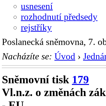
usnesení
rozhodnutí předsedy
rejstříky
Poslanecká sněmovna, 7. o
Nacházíte se:
Úvod
›
Jedná
Sněmovní tisk
179
Vl.n.z. o změnách zák
- EU