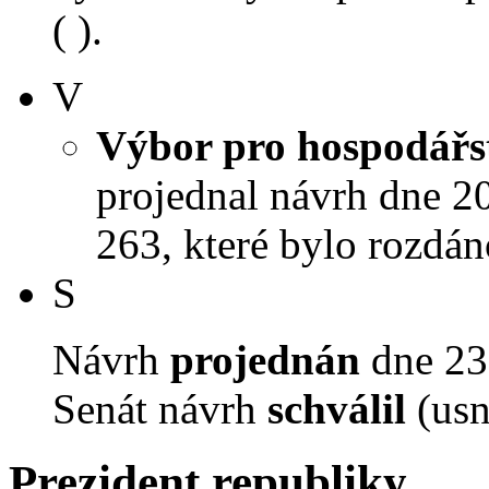
( ).
V
Výbor pro hospodářst
projednal návrh dne 20.
263, které bylo rozdán
S
Návrh
projednán
dne 23.
Senát návrh
schválil
(usn
Prezident republiky