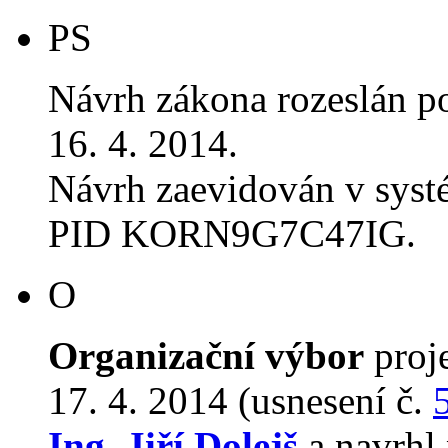
PS
Návrh zákona rozeslán p
16. 4. 2014.
Návrh zaevidován v sys
PID KORN9G7C47IG.
O
Organizační výbor
proj
17. 4. 2014 (usnesení č.
Ing. Jiří Dolejš
a navrhl 