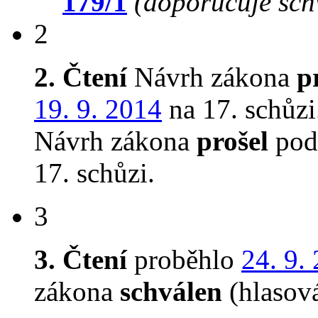
179/1
(doporučuje schv
2
2. Čtení
Návrh zákona
p
19. 9. 2014
na 17. schůzi
Návrh zákona
prošel
podr
17. schůzi.
3
3. Čtení
proběhlo
24. 9.
zákona
schválen
(hlasov