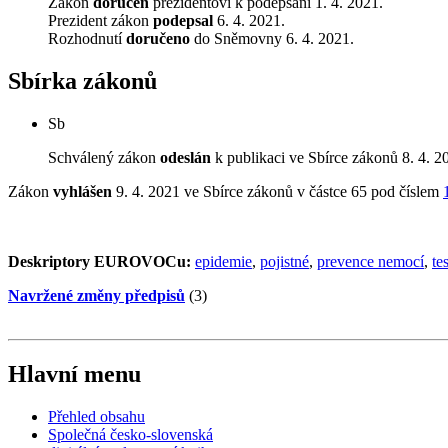
Zákon
doručen
prezidentovi k podepsání 1. 4. 2021.
Prezident zákon
podepsal
6. 4. 2021.
Rozhodnutí
doručeno
do Sněmovny 6. 4. 2021.
Sbírka zákonů
Sb
Schválený zákon
odeslán
k publikaci ve Sbírce zákonů 8. 4. 2
Zákon
vyhlášen
9. 4. 2021 ve Sbírce zákonů v částce 65 pod číslem
Deskriptory EUROVOCu:
epidemie
,
pojistné
,
prevence nemocí
,
te
Navržené změny předpisů
(3)
Hlavní menu
Přehled obsahu
Společná česko-slovenská