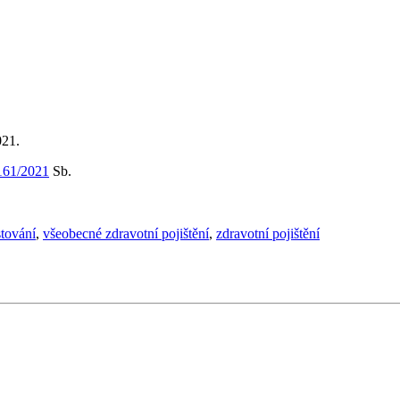
021.
161/2021
Sb.
stování
,
všeobecné zdravotní pojištění
,
zdravotní pojištění