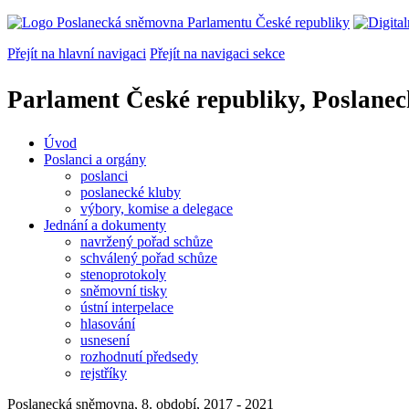
Přejít na hlavní navigaci
Přejít na navigaci sekce
Parlament České republiky, Poslane
Úvod
Poslanci a orgány
poslanci
poslanecké kluby
výbory, komise a delegace
Jednání a dokumenty
navržený pořad schůze
schválený pořad schůze
stenoprotokoly
sněmovní tisky
ústní interpelace
hlasování
usnesení
rozhodnutí předsedy
rejstříky
Poslanecká sněmovna, 8. období, 2017 - 2021