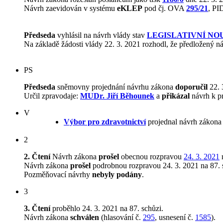
Návrh zaevidován v systému
eKLEP
pod čj. OVA
295/21
, P
Předseda
vyhlásil na návrh vlády stav
LEGISLATIVNÍ NO
Na základě žádosti vlády 22. 3. 2021 rozhodl, že předložený 
PS
Předseda
sněmovny projednání návrhu zákona
doporučil
22. 
Určil zpravodaje:
MUDr. Jiří Běhounek
a
přikázal
návrh k p
V
Výbor pro zdravotnictví
projednal návrh zákona 
2
2. Čtení
Návrh zákona
prošel
obecnou rozpravou
24. 3. 2021
n
Návrh zákona
prošel
podrobnou rozpravou 24. 3. 2021 na 87. 
Pozměňovací návrhy
nebyly podány
.
3
3. Čtení
proběhlo 24. 3. 2021 na 87. schůzi.
Návrh zákona
schválen
(hlasování č.
295
, usnesení č.
1585
).