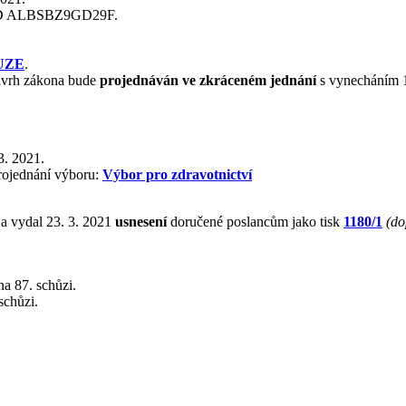
ID ALBSBZ9GD29F.
UZE
.
návrh zákona bude
projednáván ve zkráceném jednání
s vynecháním 1.
3. 2021.
rojednání výboru:
Výbor pro zdravotnictví
a vydal 23. 3. 2021
usnesení
doručené poslancům jako tisk
1180/1
(do
a 87. schůzi.
schůzi.