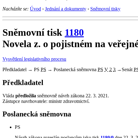
Nacházíte se:
Úvod
›
Jednání a dokumenty
›
Sněmovní tisky
Sněmovní tisk
1180
Novela z. o pojistném na veřejné
Vysvětlení legislativního procesu
Předkladatel
→
PS
PS
→
Poslanecká sněmovna
PS
V
2
3
→
Senát
P
Předkladatel
Vláda
předložila
sněmovně návrh zákona 22. 3. 2021.
Zástupce navrhovatele: ministr zdravotnictví.
Poslanecká sněmovna
PS
Návrh zákona rozeslán poslancům jako tisk
1180/0
dne 22. 3. 