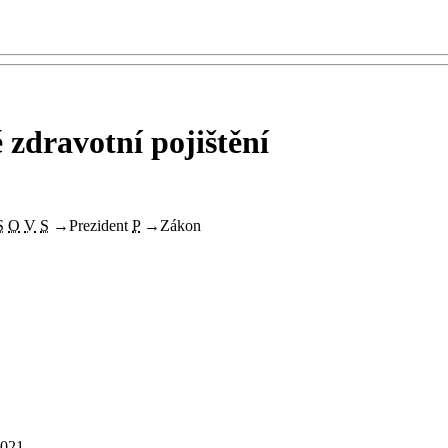
 zdravotní pojištění
S
O
V
S
→
Prezident
P
→
Zákon
2021.