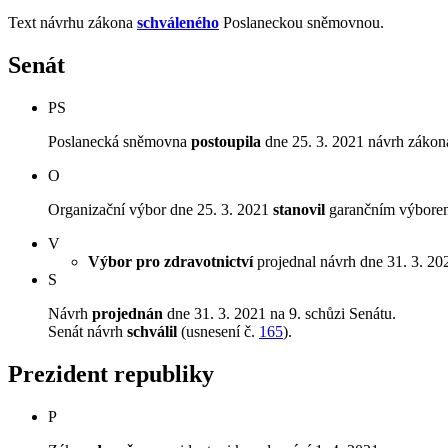
Text návrhu zákona
schváleného
Poslaneckou sněmovnou.
Senát
PS
Poslanecká sněmovna
postoupila
dne 25. 3. 2021 návrh zákona
O
Organizační výbor dne 25. 3. 2021
stanovil
garančním výborem 
V
Výbor pro zdravotnictví
projednal návrh dne 31. 3. 2021
S
Návrh
projednán
dne 31. 3. 2021 na 9. schůzi Senátu.
Senát návrh
schválil
(usnesení č.
165
).
Prezident republiky
P