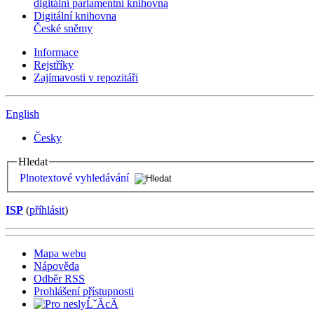
digitální parlamentní knihovna
Digitální knihovna
České sněmy
Informace
Rejstříky
Zajímavosti v repozitáři
English
Česky
Hledat
Plnotextové vyhledávání
ISP
(
příhlásit
)
Mapa webu
Nápověda
Odběr RSS
Prohlášení přístupnosti