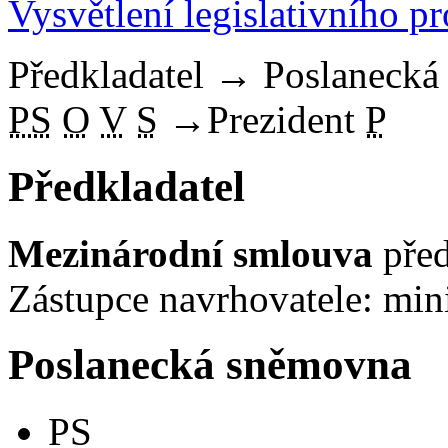
Vysvětlení legislativního p
Předkladatel
→
Poslaneck
PS
O
V
S
→
Prezident
P
Předkladatel
Mezinárodní smlouva
před
Zástupce navrhovatele: mini
Poslanecká sněmovna
PS