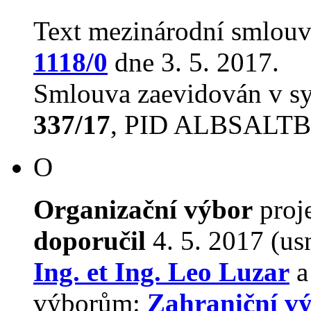
Text mezinárodní smlouv
1118/0
dne 3. 5. 2017.
Smlouva zaevidován v s
337/17
, PID ALBSALT
O
Organizační výbor
proj
doporučil
4. 5. 2017 (us
Ing. et Ing. Leo Luzar
a
výborům:
Zahraniční v