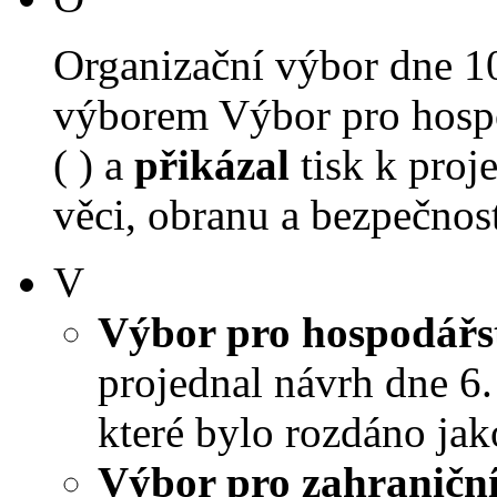
Organizační výbor dne 1
výborem Výbor pro hospo
( ) a
přikázal
tisk k proj
věci, obranu a bezpečnost
V
Výbor pro hospodářst
projednal návrh dne 6. 
které bylo rozdáno jak
Výbor pro zahraniční