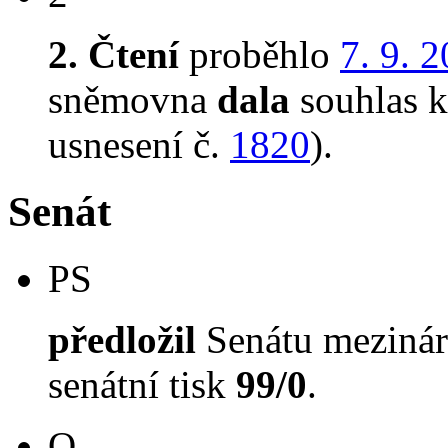
2. Čtení
proběhlo
7. 9. 
sněmovna
dala
souhlas k 
usnesení č.
1820
).
Senát
PS
předložil
Senátu mezinár
senátní tisk
99/0
.
O