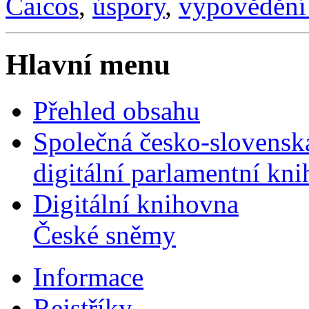
Caicos
,
úspory
,
vypovědění
Hlavní menu
Přehled obsahu
Společná česko-slovensk
digitální parlamentní kn
Digitální knihovna
České sněmy
Informace
Rejstříky