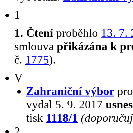
1
1. Čtení
proběhlo
13. 7.
smlouva
přikázána k pr
č.
1775
).
V
Zahraniční výbor
pro
vydal 5. 9. 2017
usnes
tisk
1118/1
(doporučuje
2