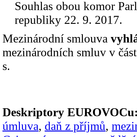
Souhlas obou komor Par
republiky 22. 9. 2017.
Mezinárodní smlouva
vyhl
mezinárodních smluv v čás
s.
Deskriptory EUROVOCu
úmluva
,
daň z příjmů
,
mezi