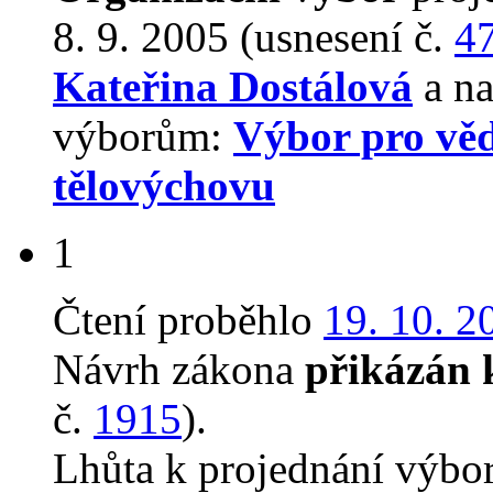
8. 9. 2005 (usnesení č.
4
Kateřina Dostálová
a na
výborům:
Výbor pro věd
tělovýchovu
1
Čtení proběhlo
19. 10. 2
Návrh zákona
přikázán 
č.
1915
).
Lhůta k projednání výbo