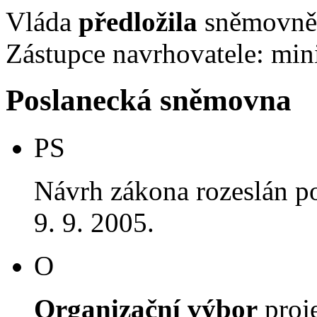
Vláda
předložila
sněmovně 
Zástupce navrhovatele: mini
Poslanecká sněmovna
PS
Návrh zákona rozeslán p
9. 9. 2005.
O
Organizační výbor
proj