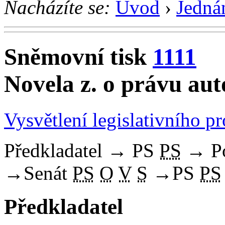
Nacházíte se:
Úvod
›
Jedná
Sněmovní tisk
1111
Novela z. o právu au
Vysvětlení legislativního p
Předkladatel
→
PS
PS
→
P
→
Senát
PS
O
V
S
→
PS
PS
Předkladatel