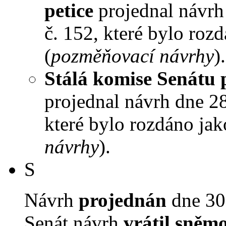
petice
projednal návrh 
č. 152, které bylo roz
(
pozměňovací návrhy
).
Stálá komise Senátu 
projednal návrh dne 28.
které bylo rozdáno jak
návrhy
).
S
Návrh
projednán
dne 30.
Senát návrh
vrátil sněm