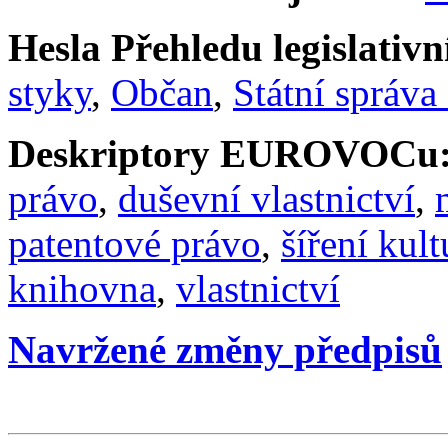
Hesla Přehledu legislativní
styky
,
Občan
,
Státní správa 
Deskriptory EUROVOCu
právo
,
duševní vlastnictví
,
patentové právo
,
šíření kult
knihovna
,
vlastnictví
Navržené změny předpisů