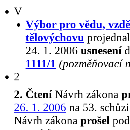
V
Výbor pro vědu, vzdě
tělovýchovu
projednal
24. 1. 2006
usnesení
d
1111/1
(pozměňovací n
2
2. Čtení
Návrh zákona
p
26. 1. 2006
na 53. schůzi
Návrh zákona
prošel
podr