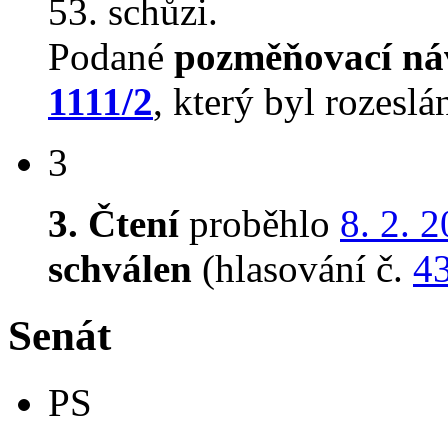
53. schůzi.
Podané
pozměňovací ná
1111/2
, který byl rozeslá
3
3. Čtení
proběhlo
8. 2. 
schválen
(hlasování č.
4
Senát
PS