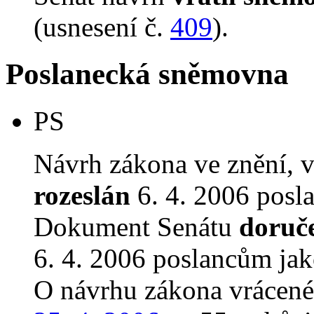
(usnesení č.
409
).
Poslanecká sněmovna
PS
Návrh zákona ve znění, 
rozeslán
6. 4. 2006 posl
Dokument Senátu
doruč
6. 4. 2006 poslancům jak
O návrhu zákona vrácen