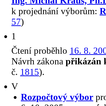
Ing. Michal Kraus, Ph
k projednání výborům:
R
57
)
1
Čtení proběhlo
16. 8. 20
Návrh zákona
přikázán 
č.
1815
).
V
Rozpočtový výbor
pro