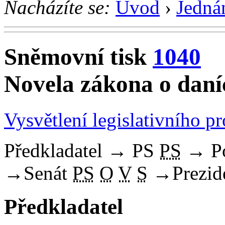
Nacházíte se:
Úvod
›
Jedná
Sněmovní tisk
1040
Novela zákona o daní
Vysvětlení legislativního p
Předkladatel
→
PS
PS
→
P
→
Senát
PS
O
V
S
→
Prezid
Předkladatel