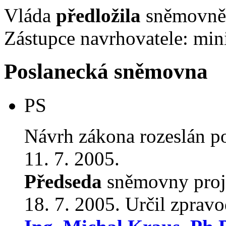
Vláda
předložila
sněmovně 
Zástupce navrhovatele: mini
Poslanecká sněmovna
PS
Návrh zákona rozeslán p
11. 7. 2005.
Předseda
sněmovny proj
18. 7. 2005. Určil zprav