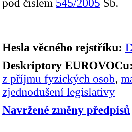
pod číslem
545/2005
Sb.
Hesla věcného rejstříku:
D
Deskriptory EUROVOCu
z příjmu fyzických osob
,
ma
zjednodušení legislativy
Navržené změny předpisů