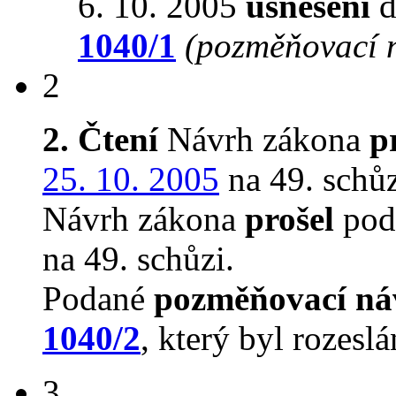
6. 10. 2005
usnesení
d
1040/1
(pozměňovací 
2
2. Čtení
Návrh zákona
p
25. 10. 2005
na 49. schůz
Návrh zákona
prošel
pod
na 49. schůzi.
Podané
pozměňovací ná
1040/2
, který byl rozesl
3