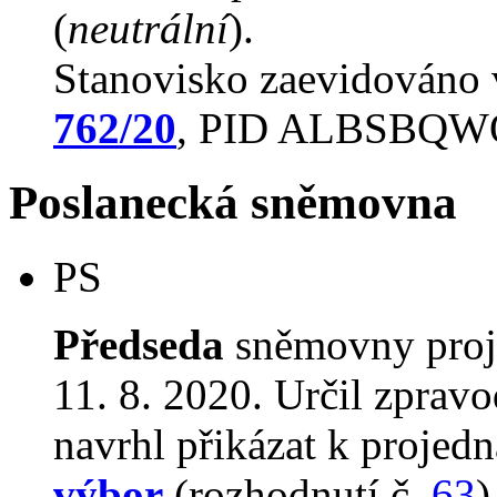
(
neutrální
).
Stanovisko zaevidováno
762/20
, PID ALBSBQW
Poslanecká sněmovna
PS
Předseda
sněmovny proj
11. 8. 2020. Určil zprav
navrhl přikázat k proje
výbor
(rozhodnutí č.
63
)