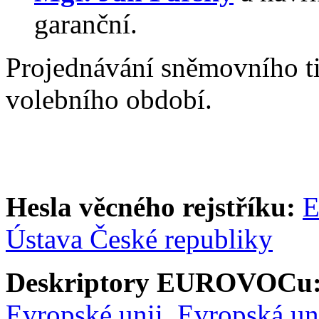
garanční.
Projednávání sněmovního t
volebního období.
Hesla věcného rejstříku:
E
Ústava České republiky
Deskriptory EUROVOCu
Evropské unii
,
Evropská un