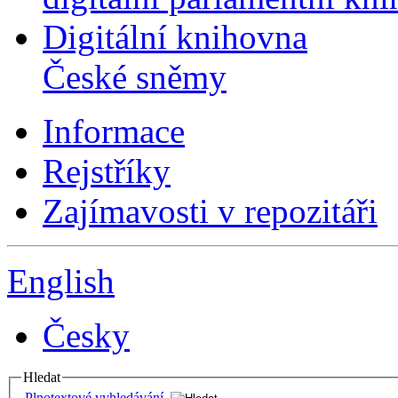
Digitální knihovna
České sněmy
Informace
Rejstříky
Zajímavosti v repozitáři
English
Česky
Hledat
Plnotextové vyhledávání