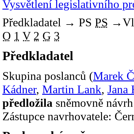
Vysvětlení legislativního p
Předkladatel
→
PS
PS
→
Vl
O
1
V
2
G
3
Předkladatel
Skupina poslanců (
Marek Č
Kádner
,
Martin Lank
,
Jana
předložila
sněmovně návrh 
Zástupce navrhovatele: Čern