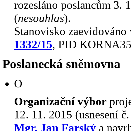
rozesláno poslancům 3. 1
(
nesouhlas
).
Stanovisko zaevidováno
1332/15
, PID KORNA3
Poslanecká sněmovna
O
Organizační výbor
proj
12. 11. 2015 (usnesení č
Mgr. Jan Farský
a navr