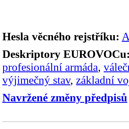
Hesla věcného rejstříku:
A
Deskriptory EUROVOCu
profesionální armáda
,
váleč
výjimečný stav
,
základní vo
Navržené změny předpisů