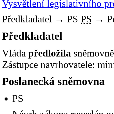
Vysvětlení legislativního p
Předkladatel
→
PS
PS
→
P
Předkladatel
Vláda
předložila
sněmovně 
Zástupce navrhovatele: mini
Poslanecká sněmovna
PS
Návrh zákona rozeslán p