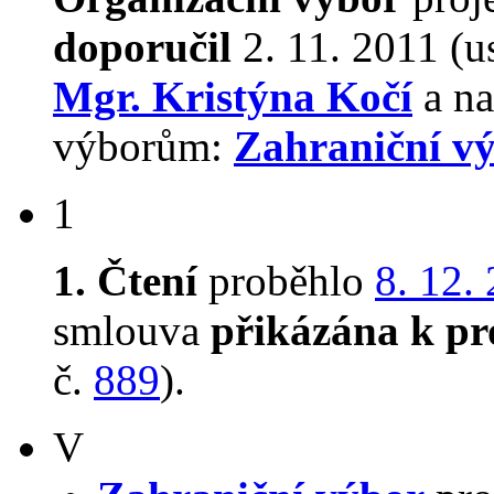
doporučil
2. 11. 2011 (u
Mgr. Kristýna Kočí
a na
výborům:
Zahraniční v
1
1. Čtení
proběhlo
8. 12.
smlouva
přikázána k pr
č.
889
).
V