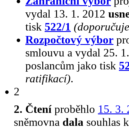
Zahraniční výbor
pro
vydal 13. 1. 2012
usne
tisk
522/1
(doporučuje 
Rozpočtový výbor
pr
smlouvu a vydal 25. 1
poslancům jako tisk
5
ratifikací)
.
2
2. Čtení
proběhlo
15. 3.
sněmovna
dala
souhlas k 