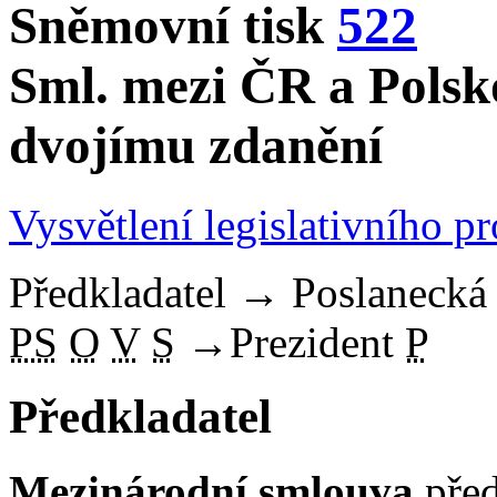
Sněmovní tisk
522
Sml. mezi ČR a Polsk
dvojímu zdanění
Vysvětlení legislativního p
Předkladatel
→
Poslaneck
PS
O
V
S
→
Prezident
P
Předkladatel
Mezinárodní smlouva
před