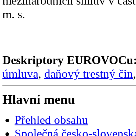
mezinárodních smluv v čás
m. s.
Deskriptory EUROVOCu
úmluva
,
daňový trestný čin
Hlavní menu
Přehled obsahu
Společná česko-slovensk