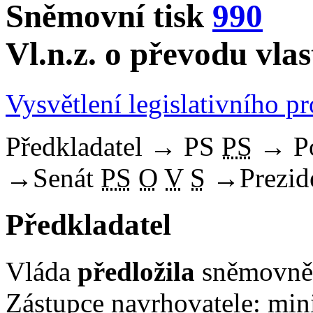
Sněmovní tisk
990
Vl.n.z. o převodu vla
Vysvětlení legislativního p
Předkladatel
→
PS
PS
→
P
→
Senát
PS
O
V
S
→
Prezid
Předkladatel
Vláda
předložila
sněmovně 
Zástupce navrhovatele: mini