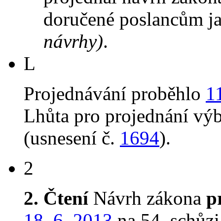
doručené poslancům ja
návrhy)
.
L
Projednávání proběhlo
1
Lhůta pro projednání vý
(usnesení č.
1694
).
2
2. Čtení
Návrh zákona
p
18. 6. 2013
na 54. schůzi