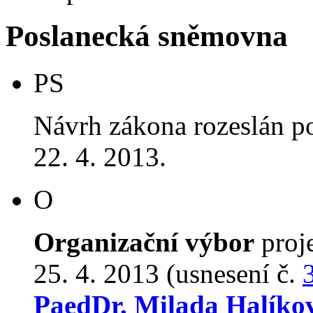
Poslanecká sněmovna
PS
Návrh zákona rozeslán p
22. 4. 2013.
O
Organizační výbor
proj
25. 4. 2013 (usnesení č.
PaedDr. Milada Halíko