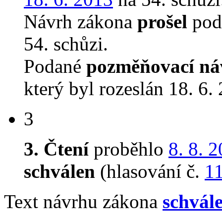
Návrh zákona
prošel
podr
54. schůzi.
Podané
pozměňovací ná
který byl rozeslán 18. 6.
3
3. Čtení
proběhlo
8. 8. 
schválen
(hlasování č.
1
Text návrhu zákona
schvál