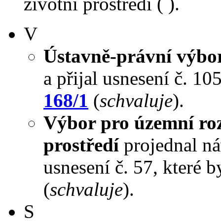
životní prostředí ( ).
V
Ústavně-právní výbo
a přijal usnesení č. 10
168/1
(
schvaluje
).
Výbor pro územní roz
prostředí
projednal náv
usnesení č. 57, které 
(
schvaluje
).
S