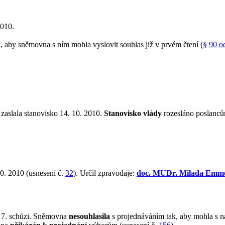
2010.
aby sněmovna s ním mohla vyslovit souhlas již v prvém čtení (
§ 90 o
 zaslala stanovisko 14. 10. 2010.
Stanovisko vlády
rozesláno poslanců
0. 2010 (usnesení č.
32
). Určil zpravodaje:
doc. MUDr. Milada Emme
 7. schůzi. Sněmovna
nesouhlasila
s projednáváním tak, aby mohla s ná