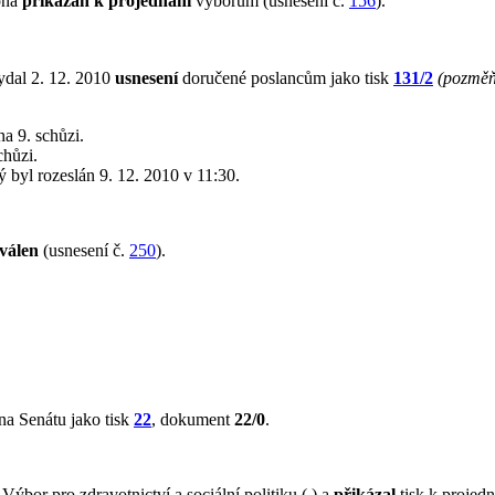
ona
přikázán k projednání
výborům (usnesení č.
156
).
ydal 2. 12. 2010
usnesení
doručené poslancům jako tisk
131/2
(pozměň
a 9. schůzi.
chůzi.
rý byl rozeslán 9. 12. 2010 v 11:30.
válen
(usnesení č.
250
).
na Senátu jako tisk
22
, dokument
22/0
.
bor pro zdravotnictví a sociální politiku ( ) a
přikázal
tisk k projed