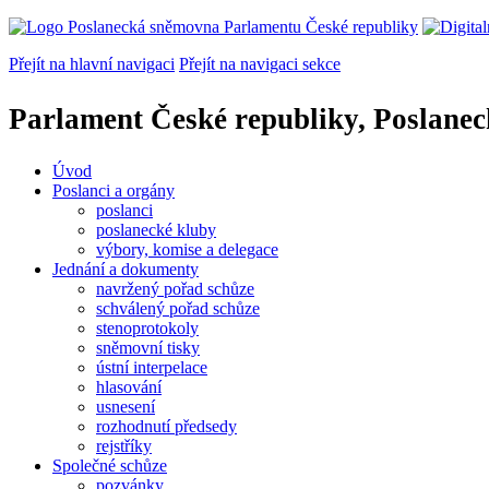
Přejít na hlavní navigaci
Přejít na navigaci sekce
Parlament České republiky, Poslane
Úvod
Poslanci a orgány
poslanci
poslanecké kluby
výbory, komise a delegace
Jednání a dokumenty
navržený pořad schůze
schválený pořad schůze
stenoprotokoly
sněmovní tisky
ústní interpelace
hlasování
usnesení
rozhodnutí předsedy
rejstříky
Společné schůze
pozvánky