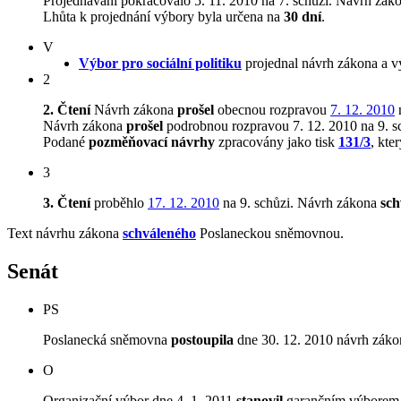
Projednávání pokračovalo 5. 11. 2010 na 7. schůzi. Návrh zák
Lhůta k projednání výbory byla určena na
30 dní
.
V
Výbor pro sociální politiku
projednal návrh zákona a v
2
2. Čtení
Návrh zákona
prošel
obecnou rozpravou
7. 12. 2010
n
Návrh zákona
prošel
podrobnou rozpravou 7. 12. 2010 na 9. s
Podané
pozměňovací návrhy
zpracovány jako tisk
131/3
, kte
3
3. Čtení
proběhlo
17. 12. 2010
na 9. schůzi.
Návrh zákona
sch
Text návrhu zákona
schváleného
Poslaneckou sněmovnou.
Senát
PS
Poslanecká sněmovna
postoupila
dne 30. 12. 2010 návrh záko
O
Organizační výbor dne 4. 1. 2011
stanovil
garančním výborem Vý