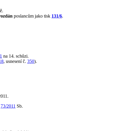
ě.
rozdán
poslancům jako tisk
131/6
.
11
na 14. schůzi.
18
, usnesení č.
350
).
2011.
m
73/2011
Sb.