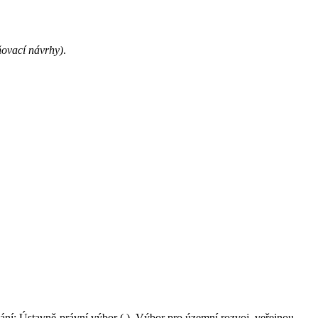
ovací návrhy)
.
nání: Ústavně-právní výbor ( ), Výbor pro územní rozvoj, veřejnou