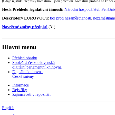
(Údaje rejstříku neprošly korekturou, jsou pracovní. Korektura probíhá na konci
Hesla Přehledu legislativní činnosti:
Národní hospodářství
,
Peněžnic
Deskriptory EUROVOCu:
boj proti nezaměstnanosti
,
nezaměstnano
Navržené změny předpisů
(31)
Hlavní menu
Přehled obsahu
Společná česko-slovenská
digitální parlamentní knihovna
Digitální knihovna
České sněmy
Informace
Rejstříky
Zajímavosti v repozitáři
English