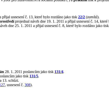
 přijal usnesení č. 13, které bylo rozdáno jako tisk
22/2
(
zamítá
).
prostředí
projednal návrh dne 19. 1. 2011 a přijal usnesení č. 14, které
ávrh dne 25. 1. 2011 a přijal usnesení č. 8, které bylo rozdáno jako tis
lán
28. 1. 2011 poslancům jako tisk
131/4
.
poslancům jako tisk
131/5
.
 13. schůzi.
127
, usnesení č.
308
).