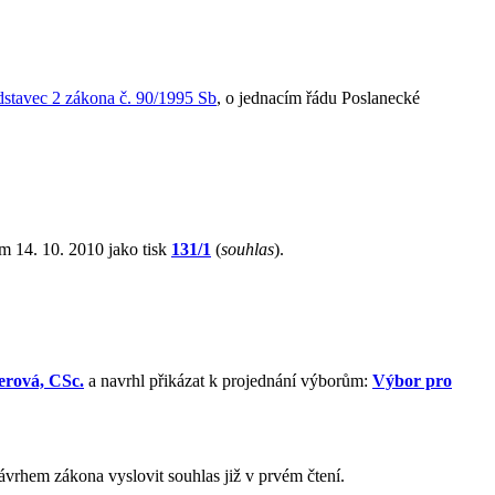
dstavec 2 zákona č. 90/1995 Sb
, o jednacím řádu Poslanecké
m 14. 10. 2010 jako tisk
131/1
(
souhlas
).
rová, CSc.
a navrhl přikázat k projednání výborům:
Výbor pro
vrhem zákona vyslovit souhlas již v prvém čtení.