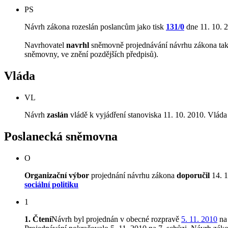
PS
Návrh zákona rozeslán poslancům jako tisk
131/0
dne 11. 10. 
Navrhovatel
navrhl
sněmovně projednávání návrhu zákona tak, 
sněmovny, ve znění pozdějších předpisů).
Vláda
VL
Návrh
zaslán
vládě k vyjádření stanoviska 11. 10. 2010. Vláda
Poslanecká sněmovna
O
Organizační výbor
projednání návrhu zákona
doporučil
14. 1
sociální politiku
1
1. Čtení
Návrh byl projednán v obecné rozpravě
5. 11. 2010
na