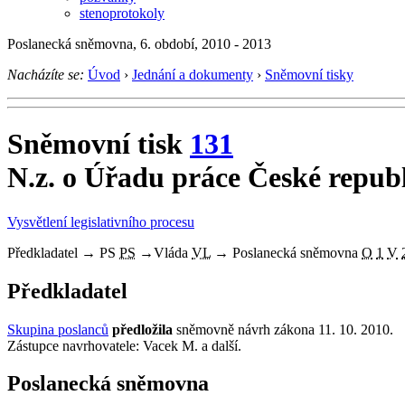
stenoprotokoly
Poslanecká sněmovna, 6. období, 2010 - 2013
Nacházíte se:
Úvod
›
Jednání a dokumenty
›
Sněmovní tisky
Sněmovní tisk
131
N.z. o Úřadu práce České repub
Vysvětlení legislativního procesu
Předkladatel
→
PS
PS
→
Vláda
VL
→
Poslanecká sněmovna
O
1
V
Předkladatel
Skupina poslanců
předložila
sněmovně návrh zákona 11. 10. 2010.
Zástupce navrhovatele: Vacek M. a další.
Poslanecká sněmovna