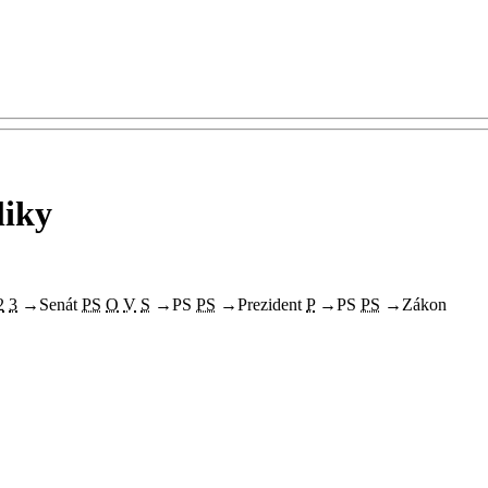
liky
2
3
→
Senát
PS
O
V
S
→
PS
PS
→
Prezident
P
→
PS
PS
→
Zákon