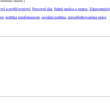
 volebního období.)
tví a pojišťovnictví
,
Pracovní síla
,
Státní správa a justice
,
Zdravotnictv
st
,
politika zaměstnanosti
,
sociální politika
,
zprostředkovatelna práce