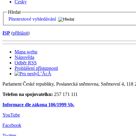
Česky
Hledat
Plnotextové vyhledávání
ISP
(
příhlásit
)
Mapa webu
Nápověda
Odběr RSS
Prohlášení přístupnosti
Parlament České republiky, Poslanecká sněmovna, Sněmovní 4, 118 2
Telefon na spojovatelku:
257 171 111
Informace dle zákona 106/1999 Sb.
YouTube
Facebook
Twitter