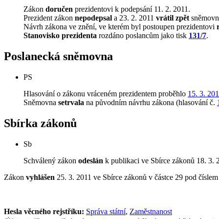
Zákon
doručen
prezidentovi k podepsání 11. 2. 2011.
Prezident zákon
nepodepsal
a 23. 2. 2011
vrátil zpět
sněmovn
Návrh zákona ve znění, ve kterém byl postoupen prezidentovi
Stanovisko prezidenta
rozdáno poslancům jako tisk
131/7
.
Poslanecká sněmovna
PS
Hlasování o zákonu vráceném prezidentem proběhlo
15. 3. 20
Sněmovna
setrvala
na původním návrhu zákona (hlasování č.
Sbírka zákonů
Sb
Schválený zákon
odeslán
k publikaci ve Sbírce zákonů 18. 3. 
Zákon
vyhlášen
25. 3. 2011 ve Sbírce zákonů v částce 29 pod čísle
Hesla věcného rejstříku:
Správa státní
,
Zaměstnanost