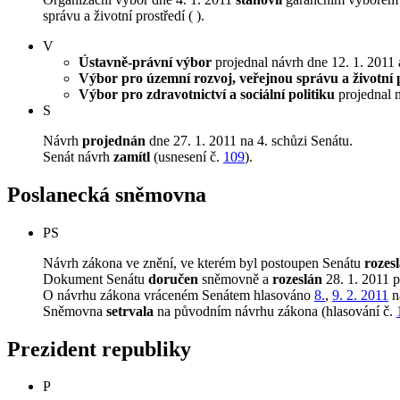
správu a životní prostředí ( ).
V
Ústavně-právní výbor
projednal návrh dne 12. 1. 2011 a
Výbor pro územní rozvoj, veřejnou správu a životní 
Výbor pro zdravotnictví a sociální politiku
projednal n
S
Návrh
projednán
dne 27. 1. 2011 na 4. schůzi Senátu.
Senát návrh
zamítl
(usnesení č.
109
).
Poslanecká sněmovna
PS
Návrh zákona ve znění, ve kterém byl postoupen Senátu
rozes
Dokument Senátu
doručen
sněmovně a
rozeslán
28. 1. 2011 
O návrhu zákona vráceném Senátem hlasováno
8.
,
9. 2. 2011
na
Sněmovna
setrvala
na původním návrhu zákona (hlasování č.
Prezident republiky
P