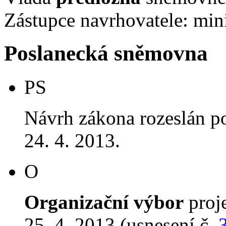
Zástupce navrhovatele: mini
Poslanecká sněmovna
PS
Návrh zákona rozeslán p
24. 4. 2013.
O
Organizační výbor
proj
25. 4. 2013 (usnesení č.