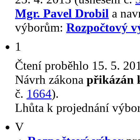
Mgr. Pavel Drobil
a navr
výborům:
Rozpočtový v
1
Čtení proběhlo 15. 5. 201
Návrh zákona
přikázán 
č.
1664
).
Lhůta k projednání výbo
V