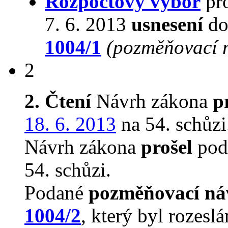
Rozpočtový výbor
pro
7. 6. 2013
usnesení
do
1004/1
(pozměňovací 
2
2. Čtení
Návrh zákona
p
18. 6. 2013
na 54. schůzi
Návrh zákona
prošel
podr
54. schůzi.
Podané
pozměňovací ná
1004/2
, který byl rozesl