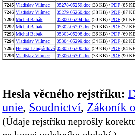
7245
Vladislav Vilímec
05278-05259.doc
(33 KB) /
PDF
(85 KB,
7246
Vladislav Vilímec
05279-05260.doc
(38 KB) /
PDF
(87 KB,
7290
Michal Babák
05300-05294.doc
(50 KB) /
PDF
(81 KB,
7292
Michal Babák
05302-05297.doc
(39 KB) /
PDF
(72 KB,
7293
Michal Babák
05303-05298.doc
(36 KB) /
PDF
(69 KB,
7294
Vladislav Vilímec
05304-05299.doc
(34 KB) /
PDF
(82 KB,
7295
Helena Langšádlová
05305-05300.doc
(59 KB) /
PDF
(84 KB,
7296
Vladislav Vilímec
05306-05301.doc
(33 KB) /
PDF
(90 KB,
Hesla věcného rejstříku:
D
unie
,
Soudnictví
,
Zákoník 
(Údaje rejstříku neprošly korekt