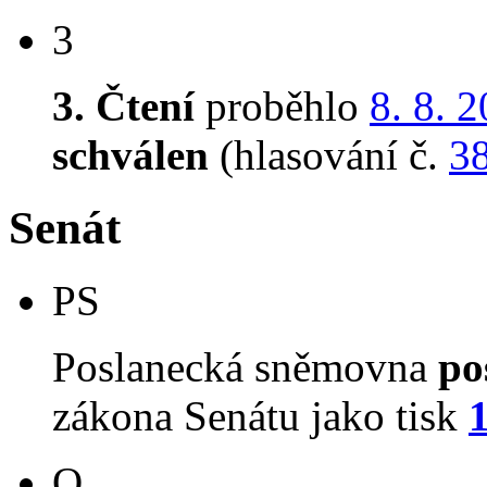
3
3. Čtení
proběhlo
8. 8. 
schválen
(hlasování č.
3
Senát
PS
Poslanecká sněmovna
po
zákona Senátu jako tisk
O