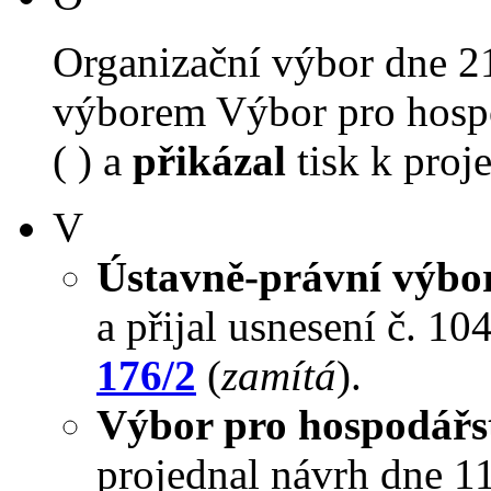
Organizační výbor dne 2
výborem Výbor pro hospo
( ) a
přikázal
tisk k proj
V
Ústavně-právní výbo
a přijal usnesení č. 10
176/2
(
zamítá
).
Výbor pro hospodářst
projednal návrh dne 11.