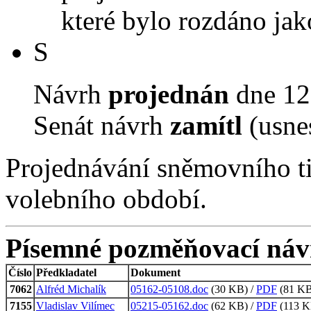
které bylo rozdáno jak
S
Návrh
projednán
dne 12.
Senát návrh
zamítl
(usne
Projednávání sněmovního t
volebního období.
Písemné pozměňovací náv
Číslo
Předkladatel
Dokument
7062
Alfréd Michalík
05162-05108.doc
(30 KB) /
PDF
(81 KB,
7155
Vladislav Vilímec
05215-05162.doc
(62 KB) /
PDF
(113 KB