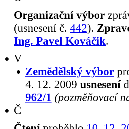
Organizační výbor
zpr
(usnesení č.
442
).
Zprav
Ing. Pavel Kováčik
.
V
Zemědělský výbor
pro
4. 12. 2009
usnesení
d
962/1
(pozměňovací n
Č
Čtení
proběhlo
10. 12. 