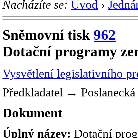
Nacházíte se:
Úvod
›
Jedná
Sněmovní tisk
962
Dotační programy zem
Vysvětlení legislativního p
Předkladatel
→
Poslaneck
Dokument
Úplný název:
Dotační prog