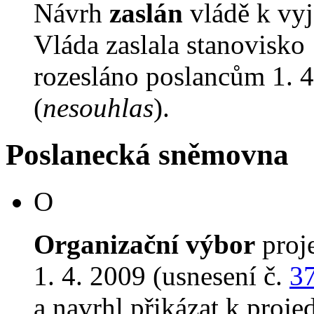
Návrh
zaslán
vládě k vyj
Vláda zaslala stanovisko
rozesláno poslancům 1. 4
(
nesouhlas
).
Poslanecká sněmovna
O
Organizační výbor
proj
1. 4. 2009 (usnesení č.
3
a navrhl přikázat k proj