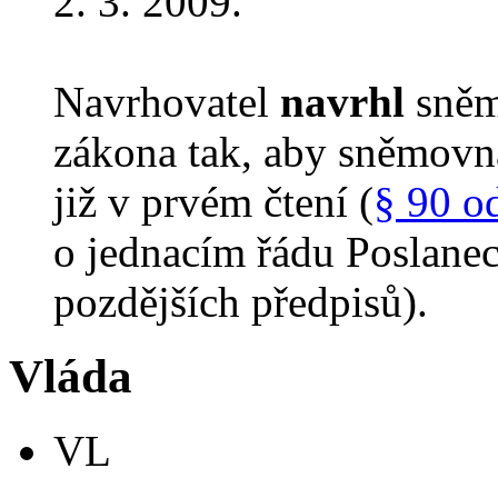
2. 3. 2009.
Navrhovatel
navrhl
sněm
zákona tak, aby sněmovn
již v prvém čtení (
§ 90 o
o jednacím řádu Poslane
pozdějších předpisů).
Vláda
VL