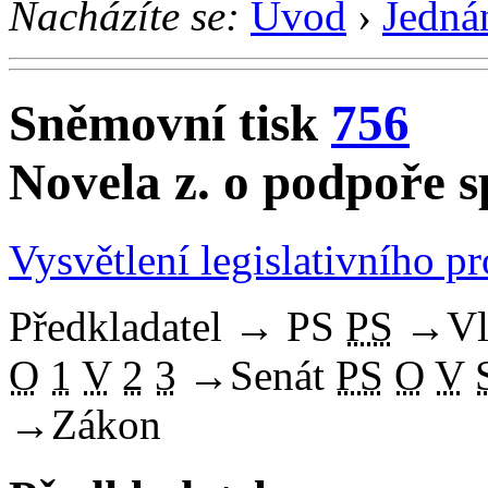
Nacházíte se:
Úvod
›
Jedná
Sněmovní tisk
756
Novela z. o podpoře s
Vysvětlení legislativního p
Předkladatel
→
PS
PS
→
Vl
O
1
V
2
3
→
Senát
PS
O
V
→
Zákon