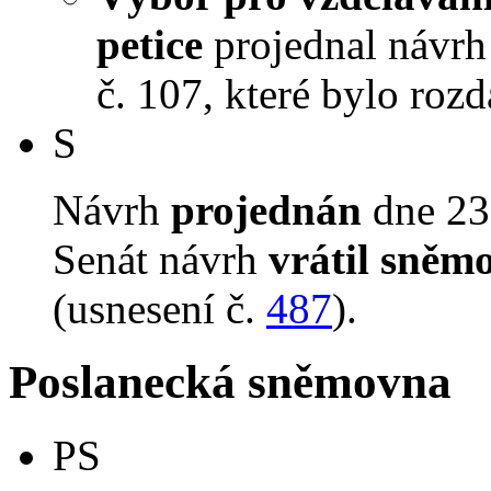
petice
projednal návrh 
č. 107, které bylo roz
S
Návrh
projednán
dne 23.
Senát návrh
vrátil sněm
(usnesení č.
487
).
Poslanecká sněmovna
PS