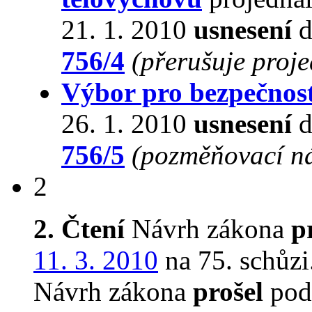
21. 1. 2010
usnesení
d
756/4
(přerušuje proj
Výbor pro bezpečnos
26. 1. 2010
usnesení
d
756/5
(pozměňovací n
2
2. Čtení
Návrh zákona
p
11. 3. 2010
na 75. schůzi
Návrh zákona
prošel
podr