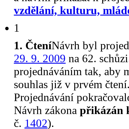
vzdělání, kulturu, mlád
1
1. Čtení
Návrh byl proje
29. 9. 2009
na 62. schůz
projednáváním tak, aby 
souhlas již v prvém čtení
Projednávání pokračovalo
Návrh zákona
přikázán 
č.
1402
).