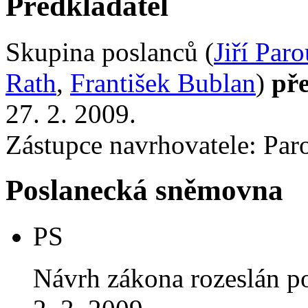
Předkladatel
Skupina poslanců (
Jiří Par
Rath
,
František Bublan
)
pře
27. 2. 2009.
Zástupce navrhovatele: Parou
Poslanecká sněmovna
PS
Návrh zákona rozeslán p