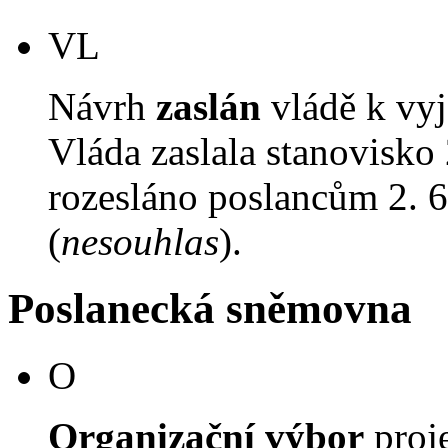
VL
Návrh
zaslán
vládě k vyj
Vláda zaslala stanovisko
rozesláno poslancům 2. 6
(
nesouhlas
).
Poslanecká sněmovna
O
Organizační výbor
proj