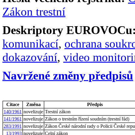
Zákon trestní
Deskriptory EUROVOCu
komunikací
,
ochrana soukr
dokazování
,
video monitor
Navržené změny předpisů
Citace
Změna
Předpis
140/1961
novelizuje
Trestní zákon
141/1961
novelizuje
Zákon o trestním řízení soudním (trestní řád)
283/1991
novelizuje
Zákon České národní rady o Policii České repu
13/1993
novelizuje
Celní zákon