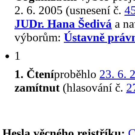
2. 6. 2005 (usnesení č.
4
JUDr. Hana Šedivá
a na
výborům:
Ústavně práv
1
1. Čtení
proběhlo
23. 6. 
zamítnut
(hlasování č.
2
Hesla věcného rejstříku:
C