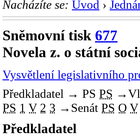
Nacházíte se:
Úvod
›
Jedná
Sněmovní tisk
677
Novela z. o státní soc
Vysvětlení legislativního p
Předkladatel
→
PS
PS
→
Vl
PS
1
V
2
3
→
Senát
PS
O
V
Předkladatel