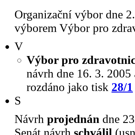
Organizační výbor dne 2
výborem Výbor pro zdravot
V
Výbor pro zdravotnict
návrh dne 16. 3. 2005 a
rozdáno jako tisk
28/1
S
Návrh
projednán
dne 23.
Senát návrh
schválil
(usn