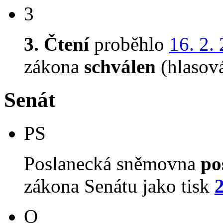
3
3. Čtení
proběhlo
16. 2.
zákona
schválen
(hlasov
Senát
PS
Poslanecká sněmovna
po
zákona Senátu jako tisk
O