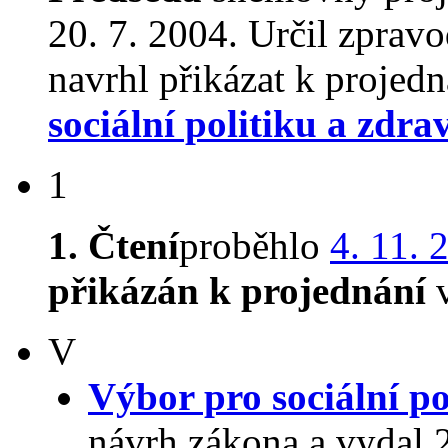
20. 7. 2004. Určil zprav
navrhl přikázat k proje
sociální politiku a zdra
1
1. Čtení
proběhlo
4. 11. 
přikázán k projednání
v
V
Výbor pro sociální po
návrh zákona a vydal 