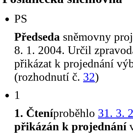
PS
Předseda
sněmovny proj
8. 1. 2004. Určil zpravod
přikázat k projednání v
(rozhodnutí č.
32
)
1
1. Čtení
proběhlo
31. 3. 
přikázán k projednání
v