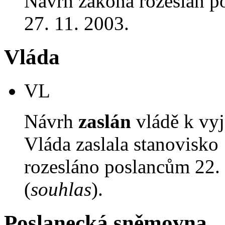
Návrh zákona rozeslán p
27. 11. 2003.
Vláda
VL
Návrh
zaslán
vládě k vyj
Vláda zaslala stanovisko
rozesláno poslancům 22. 
(
souhlas
).
Poslanecká sněmovna