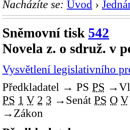
Nacházíte se:
Úvod
›
Jedná
Sněmovní tisk
542
Novela z. o sdruž. v p
Vysvětlení legislativního p
Předkladatel
→
PS
PS
→
Vl
PS
1
V
2
3
→
Senát
PS
O
V
→
Zákon