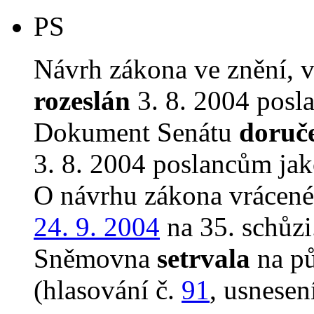
PS
Návrh zákona ve znění, 
rozeslán
3. 8. 2004 posl
Dokument Senátu
doruč
3. 8. 2004 poslancům jak
O návrhu zákona vrácen
24. 9. 2004
na 35. schůzi
Sněmovna
setrvala
na p
(hlasování č.
91
, usnesen