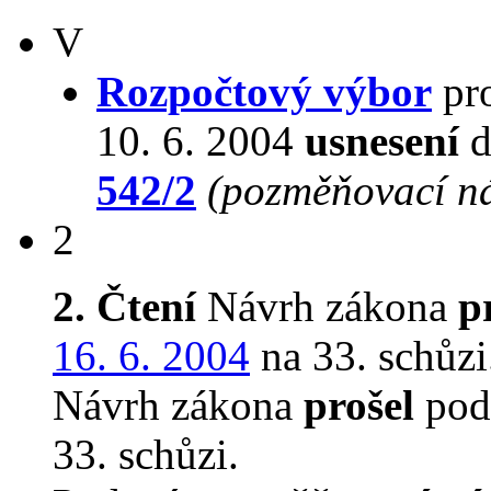
V
Rozpočtový výbor
pro
10. 6. 2004
usnesení
d
542/2
(pozměňovací n
2
2. Čtení
Návrh zákona
p
16. 6. 2004
na 33. schůzi
Návrh zákona
prošel
podr
33. schůzi.