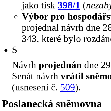
jako tisk
398/1
(
nezabý
Výbor pro hospodářst
projednal návrh dne 28.
343, které bylo rozdán
S
Návrh
projednán
dne 29.
Senát návrh
vrátil sněm
(usnesení č.
509
).
Poslanecká sněmovna