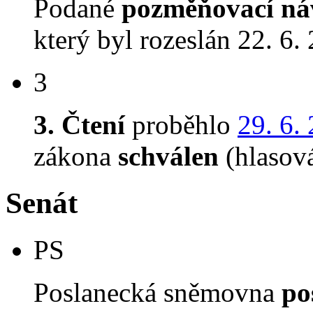
Podané
pozměňovací ná
který byl rozeslán 22. 6.
3
3. Čtení
proběhlo
29. 6.
zákona
schválen
(hlasov
Senát
PS
Poslanecká sněmovna
po