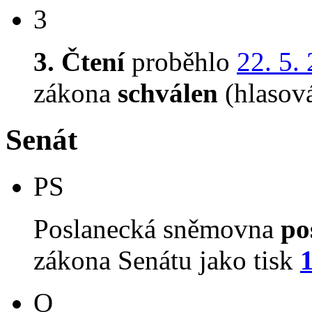
3
3. Čtení
proběhlo
22. 5.
zákona
schválen
(hlasov
Senát
PS
Poslanecká sněmovna
po
zákona Senátu jako tisk
O