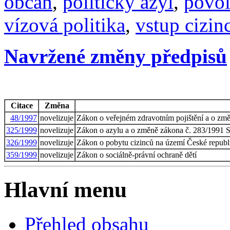
občan
,
politický azyl
,
povol
vízová politika
,
vstup cizin
Navržené změny předpisů
Citace
Změna
48/1997
novelizuje
Zákon o veřejném zdravotním pojištění a o změ
325/1999
novelizuje
Zákon o azylu a o změně zákona č. 283/1991 Sb.
326/1999
novelizuje
Zákon o pobytu cizinců na území České republ
359/1999
novelizuje
Zákon o sociálně-právní ochraně dětí
Hlavní menu
Přehled obsahu