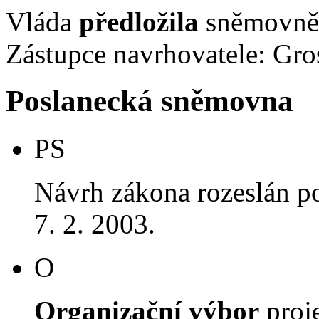
Vláda
předložila
sněmovně 
Zástupce navrhovatele: Gros
Poslanecká sněmovna
PS
Návrh zákona rozeslán p
7. 2. 2003.
O
Organizační výbor
proj