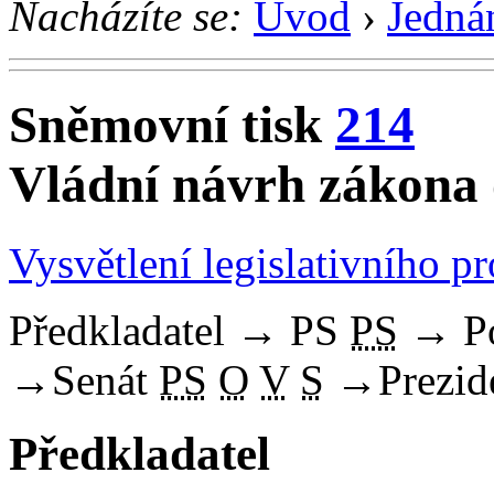
Nacházíte se:
Úvod
›
Jedná
Sněmovní tisk
214
Vládní návrh zákona 
Vysvětlení legislativního p
Předkladatel
→
PS
PS
→
P
→
Senát
PS
O
V
S
→
Prezid
Předkladatel