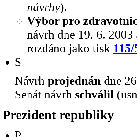
návrhy
).
Výbor pro zdravotnict
návrh dne 19. 6. 2003 a
rozdáno jako tisk
115/
S
Návrh
projednán
dne 26.
Senát návrh
schválil
(usn
Prezident republiky
P