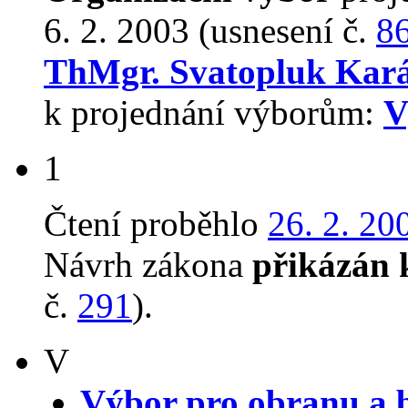
6. 2. 2003 (usnesení č.
8
ThMgr. Svatopluk Kar
k projednání výborům:
V
1
Čtení proběhlo
26. 2. 20
Návrh zákona
přikázán 
č.
291
).
V
Výbor pro obranu a 