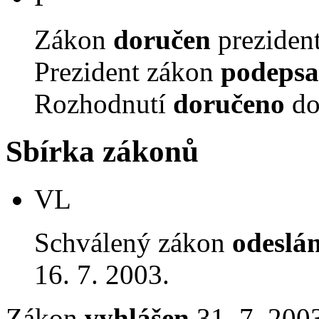
Zákon
doručen
prezident
Prezident zákon
podepsa
Rozhodnutí
doručeno
do
Sbírka zákonů
VL
Schválený zákon
odeslá
16. 7. 2003.
Zákon
vyhlášen
31. 7. 2003