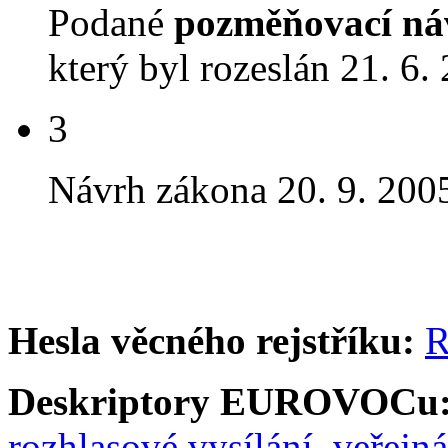
Podané
pozměňovací ná
který byl rozeslán 21. 6.
3
Návrh zákona 20. 9. 20
Hesla věcného rejstříku:
R
Deskriptory EUROVOCu
rozhlasové vysílání
,
veřejná