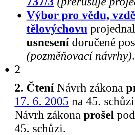
737/3
(přerušuje proj
Výbor pro vědu, vzdě
tělovýchovu
projednal
usnesení
doručené pos
(pozměňovací návrhy)
.
2
2. Čtení
Návrh zákona
p
17. 6. 2005
na 45. schůzi
Návrh zákona
prošel
podr
45. schůzi.