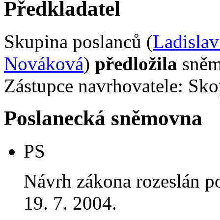
Předkladatel
Skupina poslanců (
Ladislav
Nováková
)
předložila
sněmo
Zástupce navrhovatele: Skop
Poslanecká sněmovna
PS
Návrh zákona rozeslán p
19. 7. 2004.