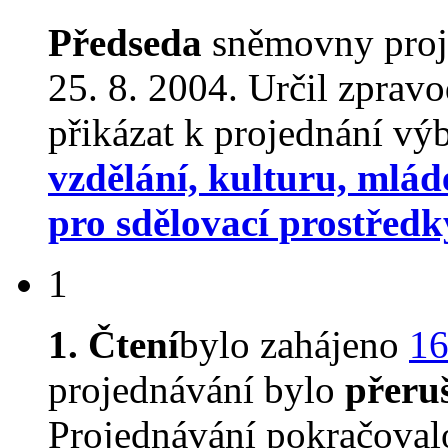
Předseda
sněmovny proj
25. 8. 2004. Určil zprav
přikázat k projednání v
vzdělání, kulturu, mlád
pro sdělovací prostředk
1
1. Čtení
bylo zahájeno
16
projednávání bylo
přeru
Projednávání pokračova