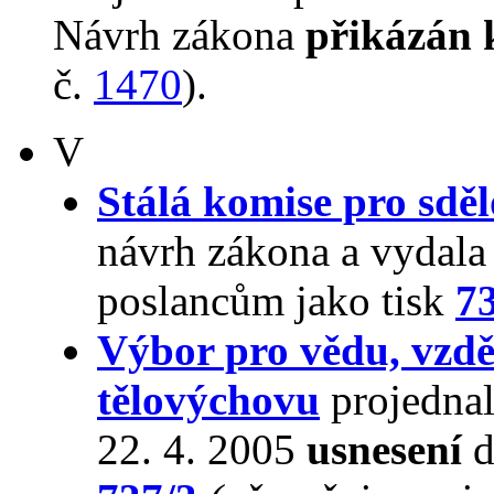
Návrh zákona
přikázán 
č.
1470
).
V
Stálá komise pro sdě
návrh zákona a vydala
poslancům jako tisk
7
Výbor pro vědu, vzdě
tělovýchovu
projednal
22. 4. 2005
usnesení
d