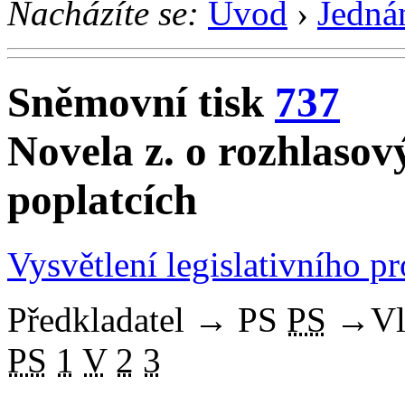
Nacházíte se:
Úvod
›
Jedná
Sněmovní tisk
737
Novela z. o rozhlasov
poplatcích
Vysvětlení legislativního p
Předkladatel
→
PS
PS
→
Vl
PS
1
V
2
3