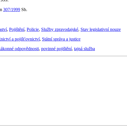
em
307/1999
Sb.
ství
,
Pojištění
,
Policie
,
Služby zpravodajské
,
Stav legislativní nouze
nictví a pojišťovnictví
,
Státní správa a justice
 zákonné odpovědnosti
,
povinné pojištění
,
tajná služba