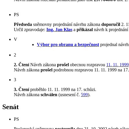
PS
Předseda
sněmovny projednání návrhu zákona
doporučil
2. 1
Určil zpravodaje:
Ing. Jan Klas
a
přikázal
návrh k projednání
V
Výbor pro obranu a bezpečnost
projednal návrh
2
2. Čtení
Návrh zákona
prošel
obecnou rozpravou
11. 11. 1999
Návrh zákona
prošel
podrobnou rozpravou 11. 11. 1999 na 17.
3
3. Čtení
proběhlo 11. 11. 1999 na 17. schůzi.
Návrh zákona
schválen
(usnesení č.
599
).
Senát
PS
Poslanecká sněmovna
postoupila
dne 21. 10. 2002 návrh záko