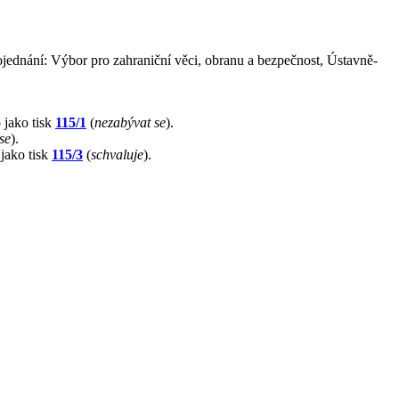
ojednání: Výbor pro zahraniční věci, obranu a bezpečnost, Ústavně-
 jako tisk
115/1
(
nezabývat se
).
se
).
 jako tisk
115/3
(
schvaluje
).