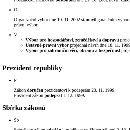
O
Organizační výbor dne 19. 11. 2002
stanovil
garančním výbore
právní výbor.
V
Výbor pro hospodářství, zemědělství a dopravu
projed
Ústavně-právní výbor
projednal návrh dne 18. 11. 1999 
Výbor pro zahraniční věci, obranu a bezpečnost
proje
Prezident republiky
P
Zákon
doručen
prezidentovi k podepsání 23. 11. 1999.
Prezident zákon
podepsal
1. 12. 1999.
Sbírka zákonů
Sb
Schválený zákon
odeslán
k publikaci ve Sbírce zákonů 2. 12. 