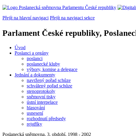
Přejít na hlavní navigaci
Přejít na navigaci sekce
Parlament České republiky, Poslane
Úvod
Poslanci a orgány
poslanci
poslanecké kluby
výbory, komise a delegace
Jednání a dokumenty
navržený pořad schůze
schválený pořad schůze
stenoprotokoly
sněmovní tisky
ústní interpelace
hlasování
usnesení
rozhodnutí předsedy
rejstříky
Poslanecká sněmovna, 3. období, 1998 - 2002