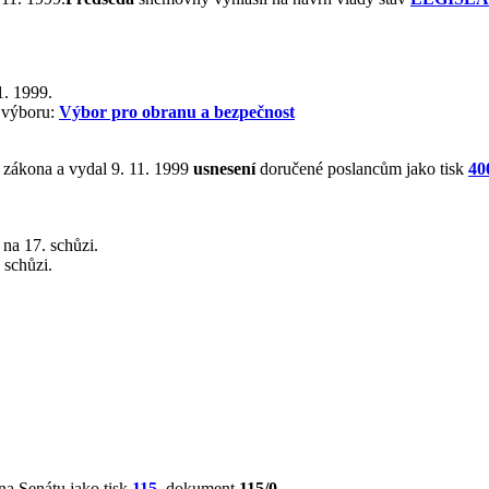
1. 1999.
 výboru:
Výbor pro obranu a bezpečnost
 zákona a vydal 9. 11. 1999
usnesení
doručené poslancům jako tisk
40
na 17. schůzi.
 schůzi.
na Senátu jako tisk
115
, dokument
115/0
.