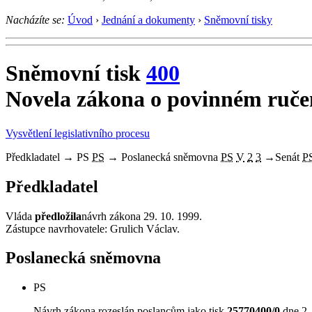
Nacházíte se:
Úvod
›
Jednání a dokumenty
›
Sněmovní tisky
Sněmovní tisk
400
Novela zákona o povinném ručen
Vysvětlení legislativního procesu
Předkladatel
→
PS
PS
→
Poslanecká sněmovna
PS
V
2
3
→
Senát
P
Předkladatel
Vláda
předložila
návrh zákona 29. 10. 1999.
Zástupce navrhovatele: Grulich Václav.
Poslanecká sněmovna
PS
Návrh zákona rozeslán poslancům jako tisk
25770400/0
dne 2.