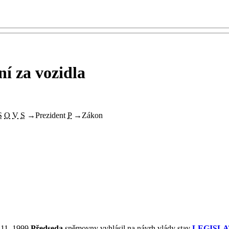
í za vozidla
S
O
V
S
→
Prezident
P
→
Zákon
 11. 1999.
Předseda
sněmovny vyhlásil na návrh vlády stav
LEGISLA