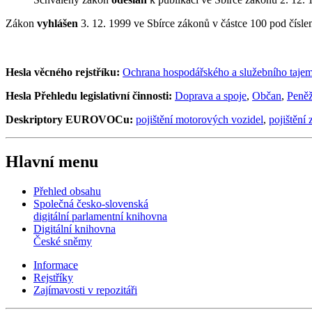
Zákon
vyhlášen
3. 12. 1999 ve Sbírce zákonů v částce 100 pod čísl
Hesla věcného rejstříku:
Ochrana hospodářského a služebního tajem
Hesla Přehledu legislativní činnosti:
Doprava a spoje
,
Občan
,
Peněž
Deskriptory EUROVOCu:
pojištění motorových vozidel
,
pojištění
Hlavní menu
Přehled obsahu
Společná česko-slovenská
digitální parlamentní knihovna
Digitální knihovna
České sněmy
Informace
Rejstříky
Zajímavosti v repozitáři