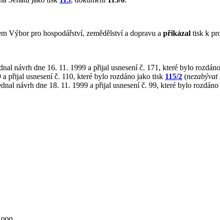
m Výbor pro hospodářství, zemědělství a dopravu a
přikázal
tisk k pr
nal návrh dne 16. 11. 1999 a přijal usnesení č. 171, které bylo rozdáno
a přijal usnesení č. 110, které bylo rozdáno jako tisk
115/2
(
nezabývat 
dnal návrh dne 18. 11. 1999 a přijal usnesení č. 99, které bylo rozdáno
1999.