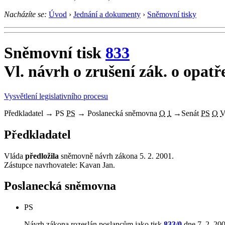
Nacházíte se:
Úvod
›
Jednání a dokumenty
›
Sněmovní tisky
Sněmovní tisk
833
Vl. návrh o zrušení zák. o opat
Vysvětlení legislativního procesu
Předkladatel
→
PS
PS
→
Poslanecká sněmovna
O
1
→
Senát
PS
O
Předkladatel
Vláda
předložila
sněmovně návrh zákona 5. 2. 2001.
Zástupce navrhovatele: Kavan Jan.
Poslanecká sněmovna
PS
Návrh zákona rozeslán poslancům jako tisk
833/0
dne 7. 2. 200