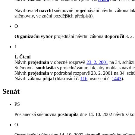
Navrhovatel
navrhl
sněmovně projednávání návrhu zákona tak, 
sněmovny, ve znění pozdějších předpisů).
O
Organizační výbor
projednání návrhu zákona
doporučil
8. 2.
1
1. Čtení
Návrh
projednán
v obecné rozpravě
23. 2. 2001
na 34. schůzi
Sněmovna
souhlasila
s projednáváním tak, aby mohla s návrhem
Návrh
projednán
v podrobné rozpravě 23. 2. 2001 na 34. schů
Návrh zákona
přijat
(hlasování č.
116
, usnesení č.
1443
).
Senát
PS
Poslanecká sněmovna
postoupila
dne 14. 10. 2002 návrh záko
O
Organizační výbor dne 14. 10. 2002
stanovil
garančním výborem