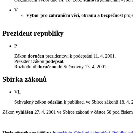
V
Výbor pro zahraniční věci, obranu a bezpečnost
proje
Prezident republiky
P
Zákon
doručen
prezidentovi k podepsání 11. 4. 2001.
Prezident zákon
podepsal
.
Rozhodnutí
doručeno
do Sněmovny 13. 4. 2001.
Sbírka zákonů
VL
Schválený zákon
odeslán
k publikaci ve Sbírce zákonů 18. 4. 
Zákon
vyhlášen
27. 4. 2001 ve Sbírce zákonů v částce 58 pod čísle
Hesla věcného rejstříku:
Jugoslávie
,
Obchod zahraniční
,
Politika za