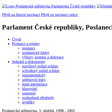
Přejít na hlavní navigaci
Přejít na navigaci sekce
Parlament České republiky, Poslane
Úvod
Poslanci a orgány
poslanci
poslanecké kluby
výbory, komise a delegace
Jednání a dokumenty
navržený pořad schůze
schválený pořad schůze
stenoprotokoly
sněmovní tisky
ústní interpelace
hlasování
usnesení
rozhodnutí předsedy
rejstříky
Poslanecká sněmovna, 3. období, 1998 - 2002