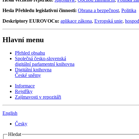
Hesla Přehledu legislativní činnosti:
Obrana a bezpečnost
,
Politika
Deskriptory EUROVOCu:
aplikace zákona
,
Evropská unie
,
hospod
Hlavní menu
Přehled obsahu
Společná česko-slovenská
digitální parlamentní knihovna
Digitální knihovna
České sněmy
Informace
Rejstříky
Zajímavosti v repozitáři
English
Česky
Hledat