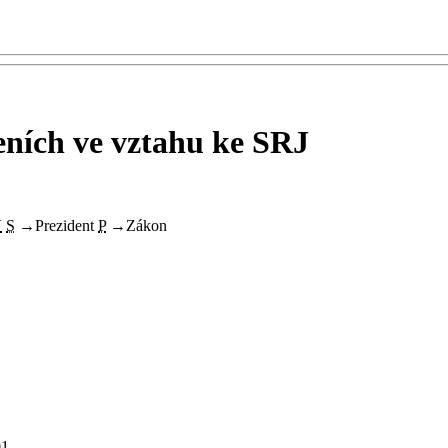
řeních ve vztahu ke SRJ
V
S
→
Prezident
P
→
Zákon
1.