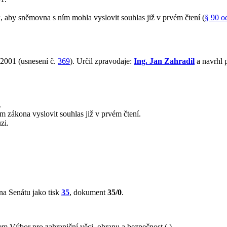
aby sněmovna s ním mohla vyslovit souhlas již v prvém čtení (
§ 90 o
 2001 (usnesení č.
369
). Určil zpravodaje:
Ing. Jan Zahradil
a navrhl 
.
 zákona vyslovit souhlas již v prvém čtení.
zi.
na Senátu jako tisk
35
, dokument
35/0
.
 Výbor pro zahraniční věci, obranu a bezpečnost ( ).