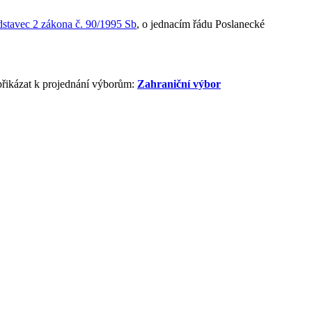
dstavec 2 zákona č. 90/1995 Sb
, o jednacím řádu Poslanecké
přikázat k projednání výborům:
Zahraniční výbor