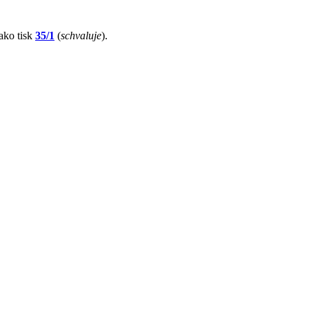
jako tisk
35/1
(
schvaluje
).