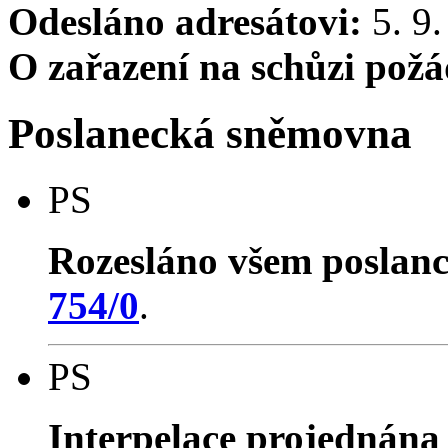
Odesláno adresátovi:
5. 9.
O zařazení na schůzi pož
Poslanecká sněmovna
PS
Rozesláno všem poslan
754/0
.
PS
Interpelace projednána