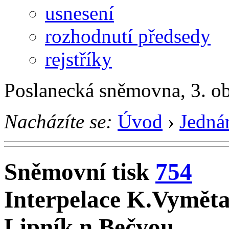
usnesení
rozhodnutí předsedy
rejstříky
Poslanecká sněmovna, 3. o
Nacházíte se:
Úvod
›
Jedná
Sněmovní tisk
754
Interpelace K.Vymětala
Lipník n.Bečvou