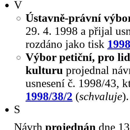
V
Ústavně-právní výbo
29. 4. 1998 a přijal us
rozdáno jako tisk
1998
Výbor petiční, pro li
kulturu
projednal návr
usnesení č. 1998/43, k
1998/38/2
(
schvaluje
).
S
Návrh
projednán
dne 13.