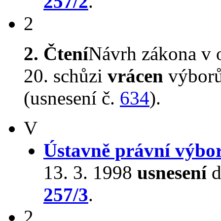
257/2
.
2
2. Čtení
Návrh zákona v 
20. schůzi
vrácen
výborů
(usnesení č.
634
).
V
Ústavně právní výbo
13. 3. 1998
usnesení
d
257/3
.
2