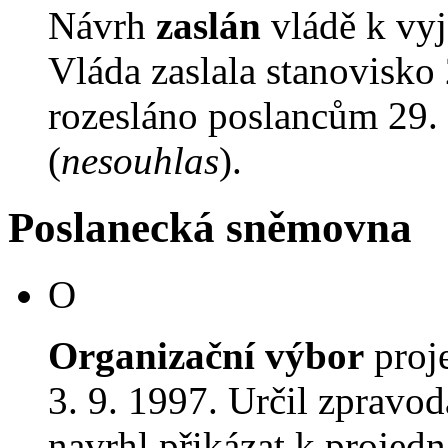
Návrh
zaslán
vládě k vyj
Vláda zaslala stanovisko
rozesláno poslancům 29. 
(
nesouhlas
).
Poslanecká sněmovna
O
Organizační výbor
proj
3. 9. 1997. Určil zpravod
navrhl přikázat k proje