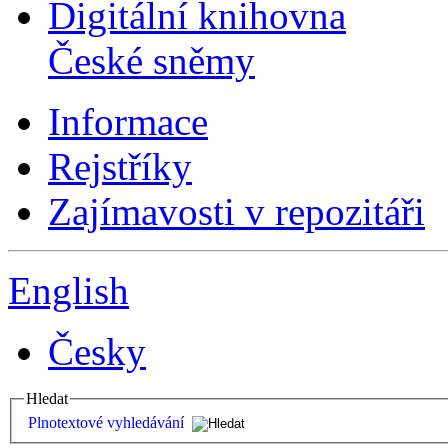
Digitální knihovna
České sněmy
Informace
Rejstříky
Zajímavosti v repozitáři
English
Česky
Hledat
Plnotextové vyhledávání