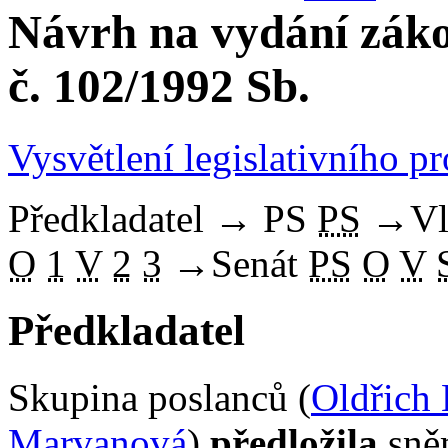
Návrh na vydání záko
č. 102/1992 Sb.
Vysvětlení legislativního p
Předkladatel
→
PS
PS
→
Vl
O
1
V
2
3
→
Senát
PS
O
V
Předkladatel
Skupina poslanců (
Oldřich 
Marvanová
)
předložila
sněm