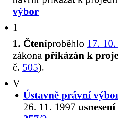
výbor
1
1. Čtení
proběhlo
17. 10.
zákona
přikázán k proj
č.
505
).
V
Ústavně právní výbo
26. 11. 1997
usnesení