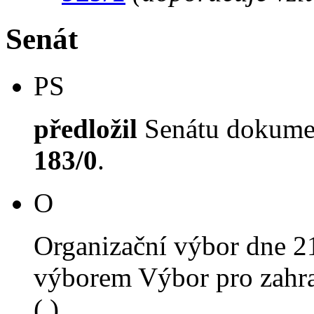
Senát
PS
předložil
Senátu dokument
183/0
.
O
Organizační výbor dne 2
výborem Výbor pro zahra
( ).