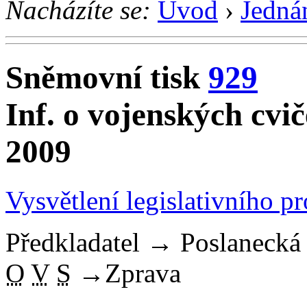
Nacházíte se:
Úvod
›
Jedná
Sněmovní tisk
929
Inf. o vojenských cvi
2009
Vysvětlení legislativního p
Předkladatel
→
Poslaneck
O
V
S
→
Zprava