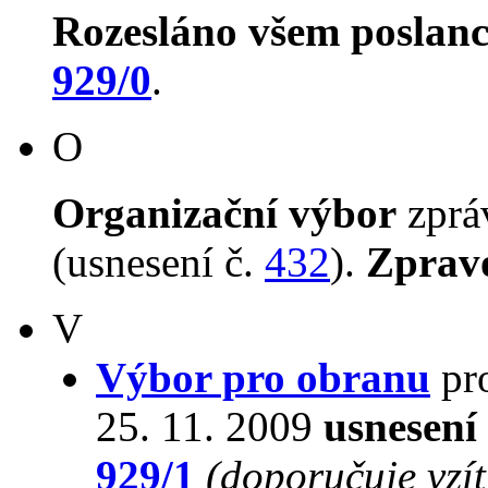
Rozesláno všem poslan
929/0
.
O
Organizační výbor
zpr
(usnesení č.
432
).
Zprav
V
Výbor pro obranu
pro
25. 11. 2009
usnesení
929/1
(doporučuje vzí