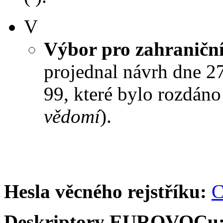
V
Výbor pro zahraniční
projednal návrh dne 27.
99, které bylo rozdáno
vědomí
).
Hesla věcného rejstříku:
C
Deskriptory EUROVOCu