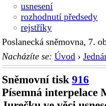
usnesení
rozhodnutí předsedy
rejstříky
Poslanecká sněmovna, 7. o
Nacházíte se:
Úvod
›
Jedná
Sněmovní tisk
916
Písemná interpelace 
Jurečku ve věci usnese