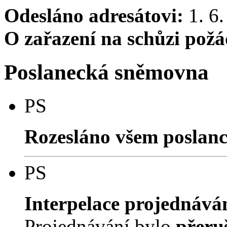
Odesláno adresátovi:
1. 6.
O zařazení na schůzi pož
Poslanecká sněmovna
PS
Rozesláno všem poslan
PS
Interpelace projednává
Projednávání bylo
přeru