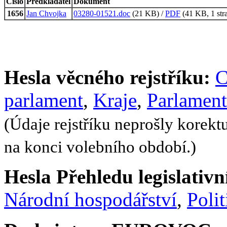
Číslo
Předkladatel
Dokument
1656
Jan Chvojka
03280-01521.doc
(21 KB) /
PDF
(41 KB, 1 str
Hesla věcného rejstříku:
C
parlament
,
Kraje
,
Parlamen
(Údaje rejstříku neprošly korekt
na konci volebního období.)
Hesla Přehledu legislativní
Národní hospodářství
,
Polit