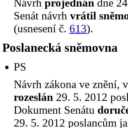
Návrh
projednán
dne 24.
Senát návrh
vrátil sněm
(usnesení č.
613
).
Poslanecká sněmovna
PS
Návrh zákona ve znění, 
rozeslán
29. 5. 2012 pos
Dokument Senátu
doruč
29. 5. 2012 poslancům ja