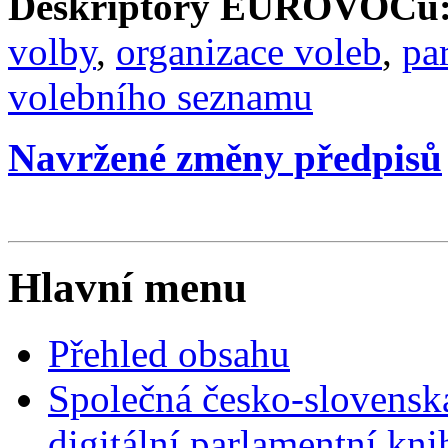
Deskriptory EUROVOCu
volby
,
organizace voleb
,
pa
volebního seznamu
Navržené změny předpisů
Hlavní menu
Přehled obsahu
Společná česko-slovensk
digitální parlamentní kn