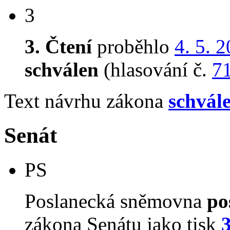
3
3. Čtení
proběhlo
4. 5. 
schválen
(hlasování č.
7
Text návrhu zákona
schvál
Senát
PS
Poslanecká sněmovna
po
zákona Senátu jako tisk