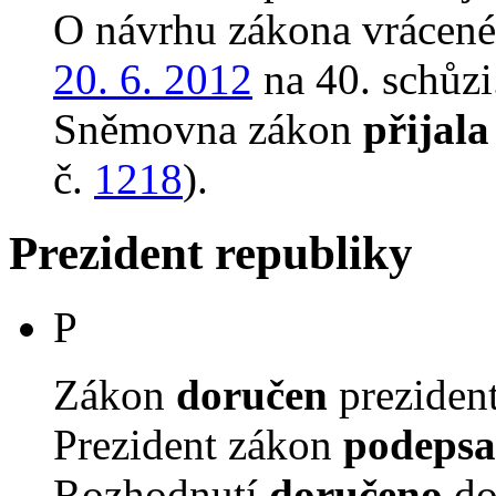
O návrhu zákona vrácen
20. 6. 2012
na 40. schůzi
Sněmovna zákon
přijala
č.
1218
).
Prezident republiky
P
Zákon
doručen
prezident
Prezident zákon
podepsa
Rozhodnutí
doručeno
do