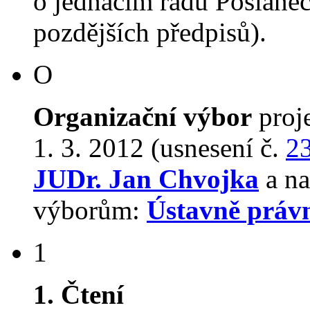
o jednacím řádu Poslane
pozdějších předpisů).
O
Organizační výbor
proj
1. 3. 2012 (usnesení č.
2
JUDr. Jan Chvojka
a na
výborům:
Ústavně práv
1
1. Čtení