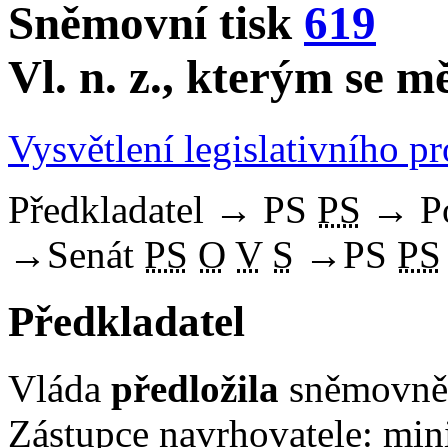
Sněmovní tisk
619
Vl. n. z., kterým se 
Vysvětlení legislativního p
Předkladatel
→
PS
PS
→
P
→
Senát
PS
O
V
S
→
PS
PS
Předkladatel
Vláda
předložila
sněmovně 
Zástupce navrhovatele: mini