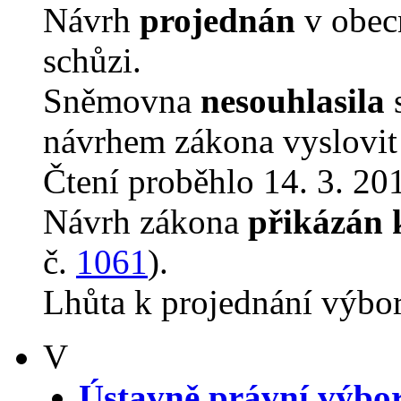
Návrh
projednán
v obec
schůzi.
Sněmovna
nesouhlasila
s
návrhem zákona vyslovit 
Čtení proběhlo 14. 3. 201
Návrh zákona
přikázán 
č.
1061
).
Lhůta k projednání výbo
V
Ústavně právní výbo