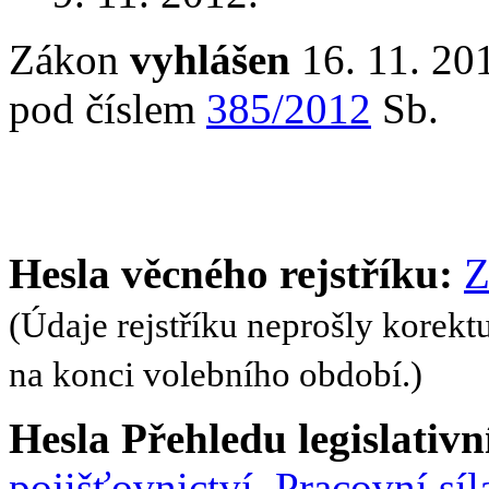
Zákon
vyhlášen
16. 11. 201
pod číslem
385/2012
Sb.
Hesla věcného rejstříku:
Z
(Údaje rejstříku neprošly korekt
na konci volebního období.)
Hesla Přehledu legislativní
pojišťovnictví
,
Pracovní síl