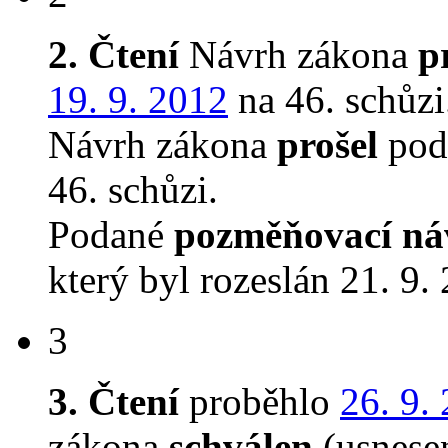
2. Čtení
Návrh zákona
p
19. 9. 2012
na 46. schůzi
Návrh zákona
prošel
podr
46. schůzi.
Podané
pozměňovací ná
který byl rozeslán 21. 9.
3
3. Čtení
proběhlo
26. 9.
zákona
schválen
(usnese