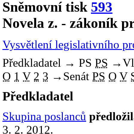
Sněmovní tisk
593
Novela z. - zákoník p
Vysvětlení legislativního p
Předkladatel
→
PS
PS
→
Vl
O
1
V
2
3
→
Senát
PS
O
V
Předkladatel
Skupina poslanců
předloži
3. 2. 2012.