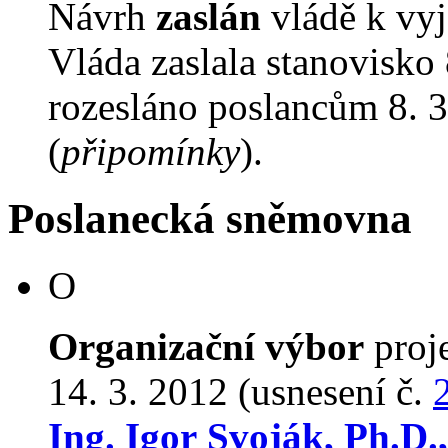
Návrh
zaslán
vládě k vyj
Vláda zaslala stanovisko
rozesláno poslancům 8. 3
(
připomínky
).
Poslanecká sněmovna
O
Organizační výbor
proj
14. 3. 2012 (usnesení č.
Ing. Igor Svoják, Ph.D