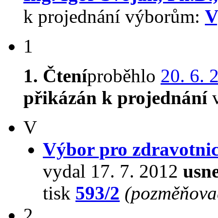
k projednání výborům:
V
1
1. Čtení
proběhlo
20. 6. 
přikázán k projednání
v
V
Výbor pro zdravotnic
vydal 17. 7. 2012
usne
tisk
593/2
(pozměňovac
2