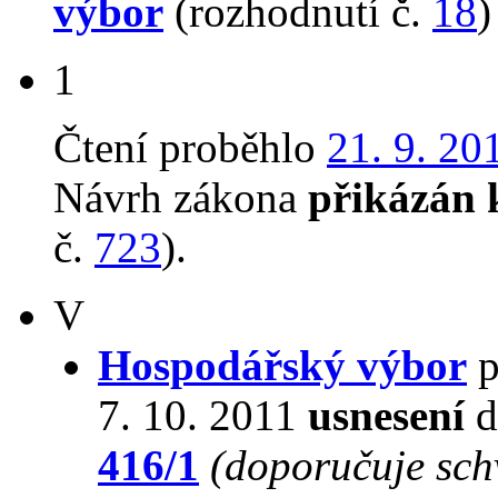
výbor
(rozhodnutí č.
18
)
1
Čtení proběhlo
21. 9. 20
Návrh zákona
přikázán 
č.
723
).
V
Hospodářský výbor
p
7. 10. 2011
usnesení
d
416/1
(doporučuje schv