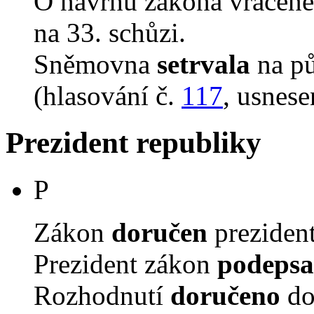
O návrhu zákona vrácen
na 33. schůzi.
Sněmovna
setrvala
na p
(hlasování č.
117
, usnese
Prezident republiky
P
Zákon
doručen
prezident
Prezident zákon
podepsa
Rozhodnutí
doručeno
do