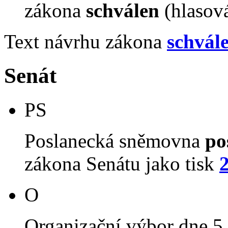
zákona
schválen
(hlasov
Text návrhu zákona
schvál
Senát
PS
Poslanecká sněmovna
po
zákona Senátu jako tisk
O
Organizační výbor dne 5