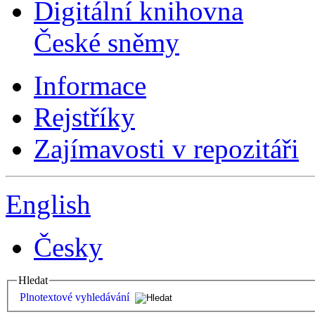
Digitální knihovna
České sněmy
Informace
Rejstříky
Zajímavosti v repozitáři
English
Česky
Hledat
Plnotextové vyhledávání