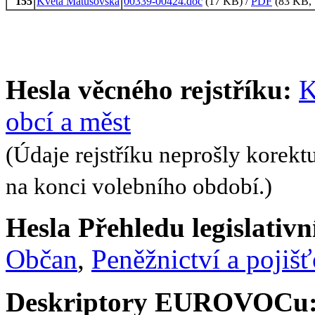
155
Květa Matušovská
00339-00424.doc
(17 KB) /
PDF
(83 KB, 1
Hesla věcného rejstříku:
K
obcí a měst
(Údaje rejstříku neprošly korekt
na konci volebního období.)
Hesla Přehledu legislativní
Občan
,
Peněžnictví a pojišť
Deskriptory EUROVOCu