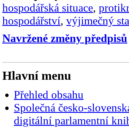
hospodářská situace
,
protik
hospodářství
,
výjimečný st
Navržené změny předpisů
Hlavní menu
Přehled obsahu
Společná česko-slovensk
digitální parlamentní kn