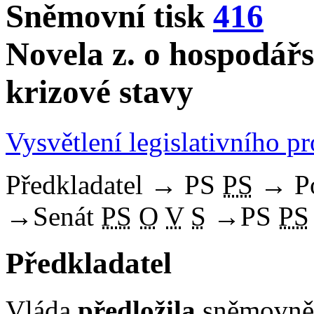
Sněmovní tisk
416
Novela z. o hospodář
krizové stavy
Vysvětlení legislativního p
Předkladatel
→
PS
PS
→
P
→
Senát
PS
O
V
S
→
PS
PS
Předkladatel
Vláda
předložila
sněmovně 