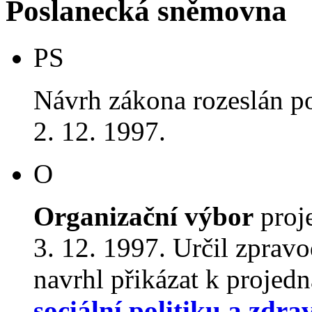
Poslanecká sněmovna
PS
Návrh zákona rozeslán p
2. 12. 1997.
O
Organizační výbor
proj
3. 12. 1997. Určil zprav
navrhl přikázat k proje
sociální politiku a zdra