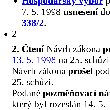
Hospodářský výbor
p
7. 5. 1998
usnesení
do
338/2
.
2
2. Čtení
Návrh zákona
p
13. 5. 1998
na 25. schůzi
Návrh zákona
prošel
podr
25. schůzi.
Podané
pozměňovací ná
který byl rozeslán 14. 5.