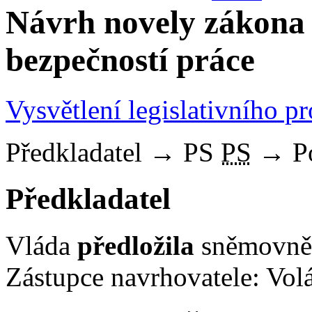
Návrh novely zákona 
bezpečností práce
Vysvětlení legislativního p
Předkladatel
→
PS
PS
→
P
Předkladatel
Vláda
předložila
sněmovně 
Zástupce navrhovatele: Volá