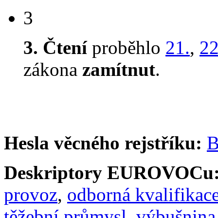
3
3. Čtení
proběhlo
21.
,
22
zákona
zamítnut
.
Hesla věcného rejstříku:
B
Deskriptory EUROVOCu
provoz
,
odborná kvalifikac
těžební průmysl
,
výbušnina