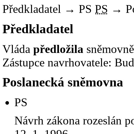
Předkladatel
→
PS
PS
→
P
Předkladatel
Vláda
předložila
sněmovně 
Zástupce navrhovatele: Bud
Poslanecká sněmovna
PS
Návrh zákona rozeslán p
12. 1. 1996.