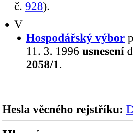
č.
928
).
V
Hospodářský výbor
p
11. 3. 1996
usnesení
d
2058/1
.
Hesla věcného rejstříku:
D