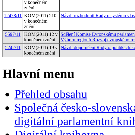
v konečném
znění
12478/11
KOM(2011) 510
Návrh rozhodnutí Rady o systému vlas
v konečném
znění
5597/11
KOM(2011) 12 v
Sdělení Komise Evropskému parlament
konečném znění
Výboru regionů Rozvoj evropského roz
5242/11
KOM(2011) 19 v
Návrh doporučení Rady o politikách k
konečném znění
Hlavní menu
Přehled obsahu
Společná česko-slovensk
digitální parlamentní kn
Digitální knihovna