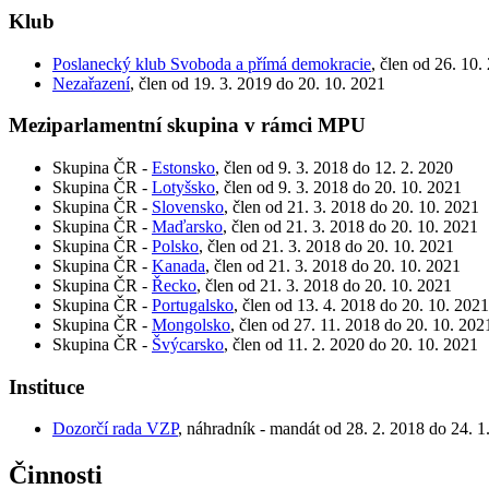
Klub
Poslanecký klub Svoboda a přímá demokracie
, člen od 26. 10.
Nezařazení
, člen od 19. 3. 2019 do 20. 10. 2021
Meziparlamentní skupina v rámci MPU
Skupina ČR -
Estonsko
, člen od 9. 3. 2018 do 12. 2. 2020
Skupina ČR -
Lotyšsko
, člen od 9. 3. 2018 do 20. 10. 2021
Skupina ČR -
Slovensko
, člen od 21. 3. 2018 do 20. 10. 2021
Skupina ČR -
Maďarsko
, člen od 21. 3. 2018 do 20. 10. 2021
Skupina ČR -
Polsko
, člen od 21. 3. 2018 do 20. 10. 2021
Skupina ČR -
Kanada
, člen od 21. 3. 2018 do 20. 10. 2021
Skupina ČR -
Řecko
, člen od 21. 3. 2018 do 20. 10. 2021
Skupina ČR -
Portugalsko
, člen od 13. 4. 2018 do 20. 10. 2021
Skupina ČR -
Mongolsko
, člen od 27. 11. 2018 do 20. 10. 202
Skupina ČR -
Švýcarsko
, člen od 11. 2. 2020 do 20. 10. 2021
Instituce
Dozorčí rada VZP
, náhradník - mandát od 28. 2. 2018 do 24. 1
Činnosti