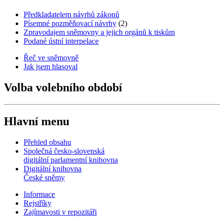
Předkladatelem návrhů zákonů
Písemné pozměňovací návrhy
(2)
Zpravodajem sněmovny a jejich orgánů k tiskům
Podané ústní interpelace
Řeč ve sněmovně
Jak jsem hlasoval
Volba volebního období
Hlavní menu
Přehled obsahu
Společná česko-slovenská
digitální parlamentní knihovna
Digitální knihovna
České sněmy
Informace
Rejstříky
Zajímavosti v repozitáři