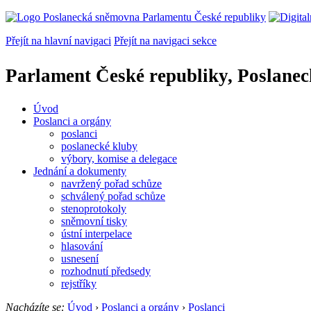
Přejít na hlavní navigaci
Přejít na navigaci sekce
Parlament České republiky, Poslane
Úvod
Poslanci a orgány
poslanci
poslanecké kluby
výbory, komise a delegace
Jednání a dokumenty
navržený pořad schůze
schválený pořad schůze
stenoprotokoly
sněmovní tisky
ústní interpelace
hlasování
usnesení
rozhodnutí předsedy
rejstříky
Nacházíte se:
Úvod
›
Poslanci a orgány
›
Poslanci