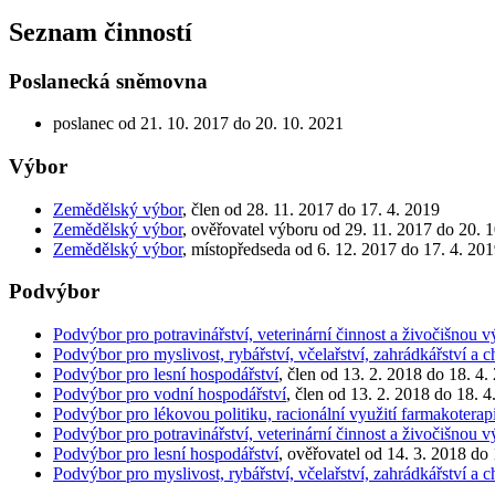
Seznam činností
Poslanecká sněmovna
poslanec od 21. 10. 2017 do 20. 10. 2021
Výbor
Zemědělský výbor
, člen od 28. 11. 2017 do 17. 4. 2019
Zemědělský výbor
, ověřovatel výboru od 29. 11. 2017 do 20. 
Zemědělský výbor
, místopředseda od 6. 12. 2017 do 17. 4. 20
Podvýbor
Podvýbor pro potravinářství, veterinární činnost a živočišnou 
Podvýbor pro myslivost, rybářství, včelařství, zahrádkářství a c
Podvýbor pro lesní hospodářství
, člen od 13. 2. 2018 do 18. 4.
Podvýbor pro vodní hospodářství
, člen od 13. 2. 2018 do 18. 4
Podvýbor pro lékovou politiku, racionální využití farmakoterapi
Podvýbor pro potravinářství, veterinární činnost a živočišnou 
Podvýbor pro lesní hospodářství
, ověřovatel od 14. 3. 2018 do
Podvýbor pro myslivost, rybářství, včelařství, zahrádkářství a c