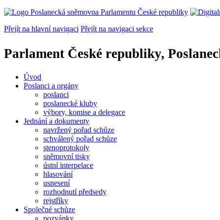
Přejít na hlavní navigaci
Přejít na navigaci sekce
Parlament České republiky, Poslane
Úvod
Poslanci a orgány
poslanci
poslanecké kluby
výbory, komise a delegace
Jednání a dokumenty
navržený pořad schůze
schválený pořad schůze
stenoprotokoly
sněmovní tisky
ústní interpelace
hlasování
usnesení
rozhodnutí předsedy
rejstříky
Společné schůze
pozvánky