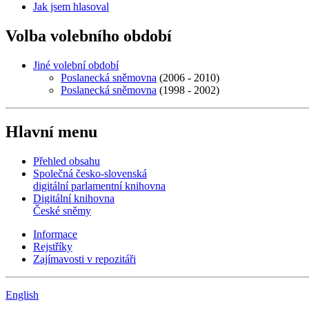
Jak jsem hlasoval
Volba volebního období
Jiné volební období
Poslanecká sněmovna
(2006 - 2010)
Poslanecká sněmovna
(1998 - 2002)
Hlavní menu
Přehled obsahu
Společná česko-slovenská
digitální parlamentní knihovna
Digitální knihovna
České sněmy
Informace
Rejstříky
Zajímavosti v repozitáři
English