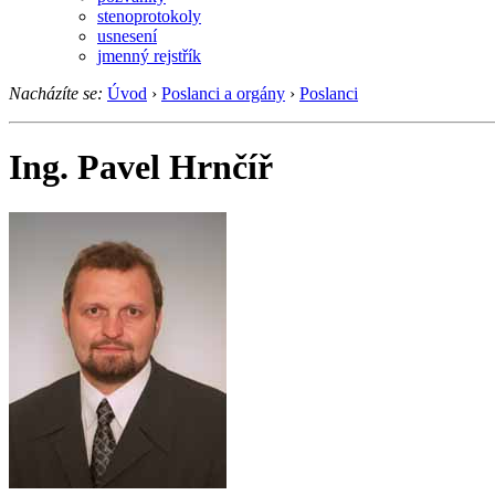
stenoprotokoly
usnesení
jmenný rejstřík
Nacházíte se:
Úvod
›
Poslanci a orgány
›
Poslanci
Ing. Pavel Hrnčíř