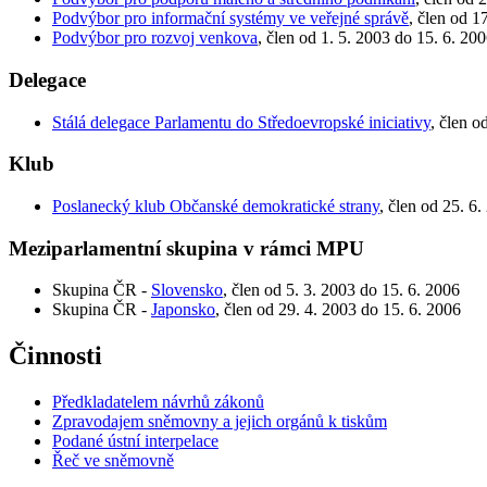
Podvýbor pro informační systémy ve veřejné správě
, člen od 1
Podvýbor pro rozvoj venkova
, člen od 1. 5. 2003 do 15. 6. 20
Delegace
Stálá delegace Parlamentu do Středoevropské iniciativy
, člen o
Klub
Poslanecký klub Občanské demokratické strany
, člen od 25. 6
Meziparlamentní skupina v rámci MPU
Skupina ČR -
Slovensko
, člen od 5. 3. 2003 do 15. 6. 2006
Skupina ČR -
Japonsko
, člen od 29. 4. 2003 do 15. 6. 2006
Činnosti
Předkladatelem návrhů zákonů
Zpravodajem sněmovny a jejich orgánů k tiskům
Podané ústní interpelace
Řeč ve sněmovně