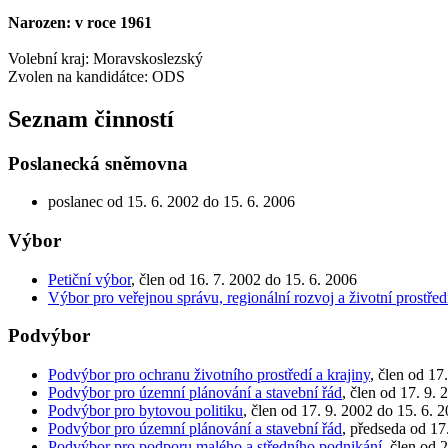
Narozen: v roce 1961
Volební kraj: Moravskoslezský
Zvolen na kandidátce: ODS
Seznam činností
Poslanecká sněmovna
poslanec od 15. 6. 2002 do 15. 6. 2006
Výbor
Petiční výbor
, člen od 16. 7. 2002 do 15. 6. 2006
Výbor pro veřejnou správu, regionální rozvoj a životní prostřed
Podvýbor
Podvýbor pro ochranu životního prostředí a krajiny
, člen od 17
Podvýbor pro územní plánování a stavební řád
, člen od 17. 9.
Podvýbor pro bytovou politiku
, člen od 17. 9. 2002 do 15. 6. 
Podvýbor pro územní plánování a stavební řád
, předseda od 17
Podvýbor pro podporu malého a středního podnikání
, člen od 