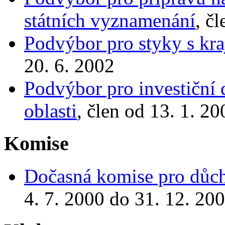
státních vyznamenání
, č
Podvýbor pro styky s kra
20. 6. 2002
Podvýbor pro investiční d
oblasti
, člen od 13. 1. 2
Komise
Dočasná komise pro důc
4. 7. 2000 do 31. 12. 20