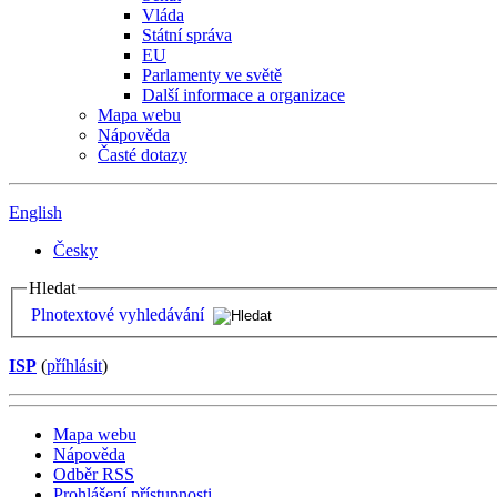
Vláda
Státní správa
EU
Parlamenty ve světě
Další informace a organizace
Mapa webu
Nápověda
Časté dotazy
English
Česky
Hledat
Plnotextové vyhledávání
ISP
(
příhlásit
)
Mapa webu
Nápověda
Odběr RSS
Prohlášení přístupnosti