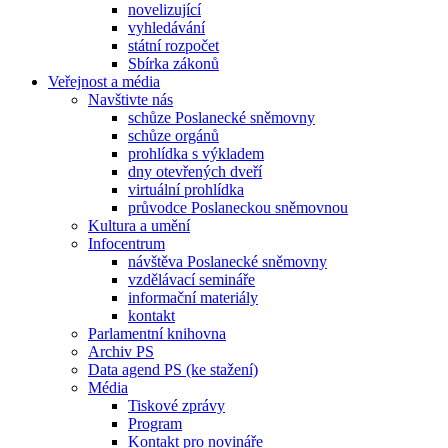
novelizující
vyhledávání
státní rozpočet
Sbírka zákonů
Veřejnost a média
Navštivte nás
schůze Poslanecké sněmovny
schůze orgánů
prohlídka s výkladem
dny otevřených dveří
virtuální prohlídka
průvodce Poslaneckou sněmovnou
Kultura a umění
Infocentrum
návštěva Poslanecké sněmovny
vzdělávací semináře
informační materiály
kontakt
Parlamentní knihovna
Archiv PS
Data agend PS (ke stažení)
Média
Tiskové zprávy
Program
Kontakt pro novináře