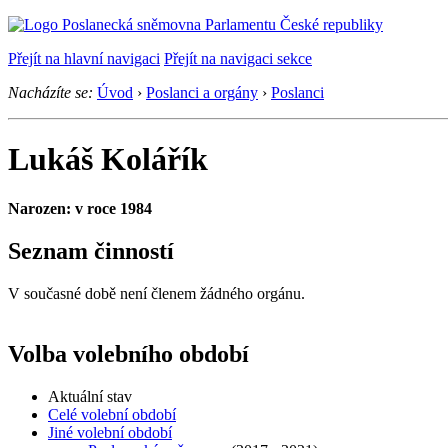
Přejít na hlavní navigaci
Přejít na navigaci sekce
Nacházíte se:
Úvod
›
Poslanci a orgány
›
Poslanci
Lukáš Kolářík
Narozen: v roce 1984
Seznam činností
V současné době není členem žádného orgánu.
Volba volebního období
Aktuální stav
Celé volební období
Jiné volební období