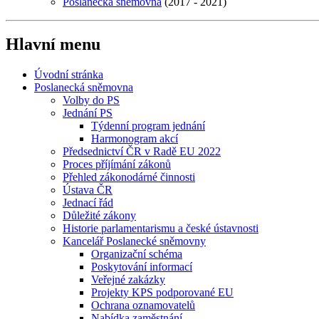
Poslanecká sněmovna
(2017 - 2021)
Hlavní menu
Úvodní stránka
Poslanecká sněmovna
Volby do PS
Jednání PS
Týdenní program jednání
Harmonogram akcí
Předsednictví ČR v Radě EU 2022
Proces příjímání zákonů
Přehled zákonodárné činnosti
Ústava ČR
Jednací řád
Důležité zákony
Historie parlamentarismu a české ústavnosti
Kancelář Poslanecké sněmovny
Organizační schéma
Poskytování informací
Veřejné zakázky
Projekty KPS podporované EU
Ochrana oznamovatelů
Nabídka zaměstnání