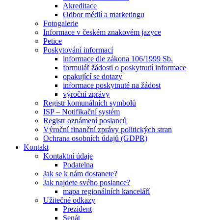
Akreditace
Odbor médií a marketingu
Fotogalerie
Informace v českém znakovém jazyce
Petice
Poskytování informací
informace dle zákona 106/1999 Sb.
formulář žádosti o poskytnutí informace
opakující se dotazy
informace poskytnuté na žádost
výroční zprávy
Registr komunálních symbolů
ISP – Notifikační systém
Registr oznámení poslanců
Výroční finanční zprávy politických stran
Ochrana osobních údajů (GDPR)
Kontakt
Kontaktní údaje
Podatelna
Jak se k nám dostanete?
Jak najdete svého poslance?
mapa regionálních kanceláří
Užitečné odkazy
Prezident
Senát