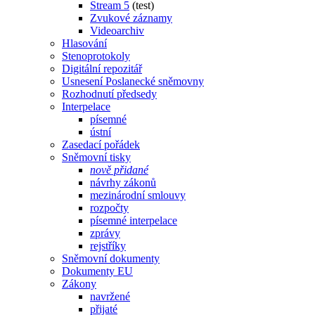
Stream 5
(test)
Zvukové záznamy
Videoarchiv
Hlasování
Stenoprotokoly
Digitální repozitář
Usnesení Poslanecké sněmovny
Rozhodnutí předsedy
Interpelace
písemné
ústní
Zasedací pořádek
Sněmovní tisky
nově přidané
návrhy zákonů
mezinárodní smlouvy
rozpočty
písemné interpelace
zprávy
rejstříky
Sněmovní dokumenty
Dokumenty EU
Zákony
navržené
přijaté