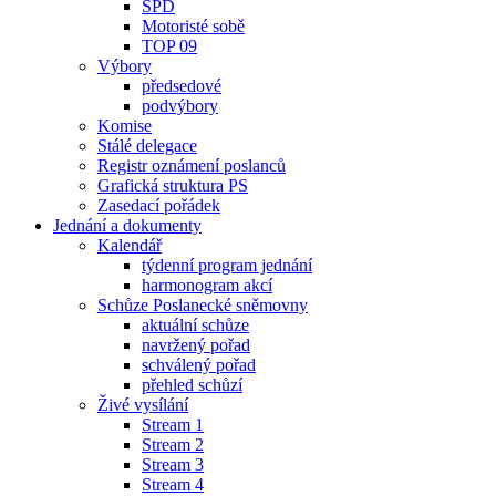
SPD
Motoristé sobě
TOP 09
Výbory
předsedové
podvýbory
Komise
Stálé delegace
Registr oznámení poslanců
Grafická struktura PS
Zasedací pořádek
Jednání a dokumenty
Kalendář
týdenní program jednání
harmonogram akcí
Schůze Poslanecké sněmovny
aktuální schůze
navržený pořad
schválený pořad
přehled schůzí
Živé vysílání
Stream 1
Stream 2
Stream 3
Stream 4