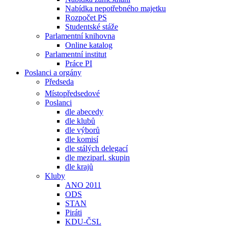
Nabídka nepotřebného majetku
Rozpočet PS
Studentské stáže
Parlamentní knihovna
Online katalog
Parlamentní institut
Práce PI
Poslanci a orgány
Předseda
Místopředsedové
Poslanci
dle abecedy
dle klubů
dle výborů
dle komisí
dle stálých delegací
dle meziparl. skupin
dle krajů
Kluby
ANO 2011
ODS
STAN
Piráti
KDU-ČSL