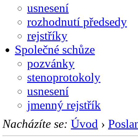
usnesení
rozhodnutí předsedy
rejstříky
Společné schůze
pozvánky
stenoprotokoly
usnesení
jmenný rejstřík
Nacházíte se:
Úvod
›
Posla