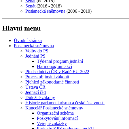
Senát
(od 2018)
Senát
(2016 - 2018)
Poslanecká sněmovna
(2006 - 2010)
Hlavní menu
Úvodní stránka
Poslanecká sněmovna
Volby do PS
Jednání PS
Týdenní program jednání
Harmonogram akcí
Předsednictví ČR v Radě EU 2022
Proces příjímání zákonů
Přehled zákonodárné činnosti
Ústava ČR
Jednací řád
Důležité zákony
Historie parlamentarismu a české ústavnosti
Kancelář Poslanecké sněmovny
Organizační schéma
Poskytování informací
Veřejné zakázky
Projekty KPS podporované EU