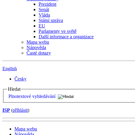
Prezident
Senát
Vláda
Státní správa
EU
Parlamenty ve světě
Další informace a organizace
Mapa webu
Nápověda
Časté dotazy
English
Česky
Hledat
Plnotextové vyhledávání
ISP
(
příhlásit
)
Mapa webu
Nápověda