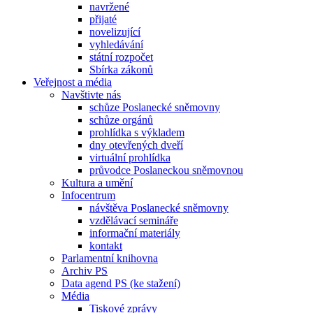
navržené
přijaté
novelizující
vyhledávání
státní rozpočet
Sbírka zákonů
Veřejnost a média
Navštivte nás
schůze Poslanecké sněmovny
schůze orgánů
prohlídka s výkladem
dny otevřených dveří
virtuální prohlídka
průvodce Poslaneckou sněmovnou
Kultura a umění
Infocentrum
návštěva Poslanecké sněmovny
vzdělávací semináře
informační materiály
kontakt
Parlamentní knihovna
Archiv PS
Data agend PS (ke stažení)
Média
Tiskové zprávy