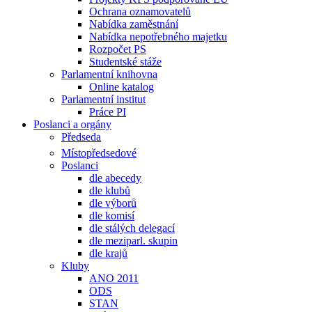
Ochrana oznamovatelů
Nabídka zaměstnání
Nabídka nepotřebného majetku
Rozpočet PS
Studentské stáže
Parlamentní knihovna
Online katalog
Parlamentní institut
Práce PI
Poslanci a orgány
Předseda
Místopředsedové
Poslanci
dle abecedy
dle klubů
dle výborů
dle komisí
dle stálých delegací
dle meziparl. skupin
dle krajů
Kluby
ANO 2011
ODS
STAN