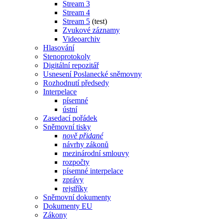
Stream 3
Stream 4
Stream 5
(test)
Zvukové záznamy
Videoarchiv
Hlasování
Stenoprotokoly
Digitální repozitář
Usnesení Poslanecké sněmovny
Rozhodnutí předsedy
Interpelace
písemné
ústní
Zasedací pořádek
Sněmovní tisky
nově přidané
návrhy zákonů
mezinárodní smlouvy
rozpočty
písemné interpelace
zprávy
rejstříky
Sněmovní dokumenty
Dokumenty EU
Zákony