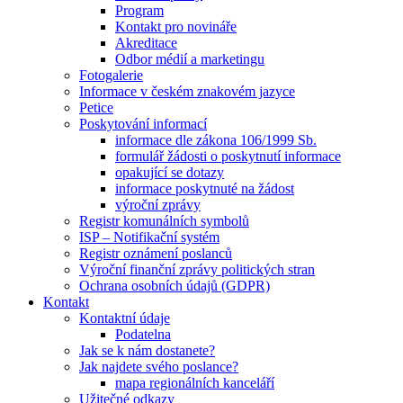
Program
Kontakt pro novináře
Akreditace
Odbor médií a marketingu
Fotogalerie
Informace v českém znakovém jazyce
Petice
Poskytování informací
informace dle zákona 106/1999 Sb.
formulář žádosti o poskytnutí informace
opakující se dotazy
informace poskytnuté na žádost
výroční zprávy
Registr komunálních symbolů
ISP – Notifikační systém
Registr oznámení poslanců
Výroční finanční zprávy politických stran
Ochrana osobních údajů (GDPR)
Kontakt
Kontaktní údaje
Podatelna
Jak se k nám dostanete?
Jak najdete svého poslance?
mapa regionálních kanceláří
Užitečné odkazy