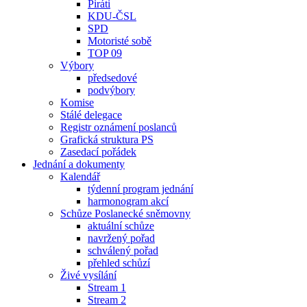
Piráti
KDU-ČSL
SPD
Motoristé sobě
TOP 09
Výbory
předsedové
podvýbory
Komise
Stálé delegace
Registr oznámení poslanců
Grafická struktura PS
Zasedací pořádek
Jednání a dokumenty
Kalendář
týdenní program jednání
harmonogram akcí
Schůze Poslanecké sněmovny
aktuální schůze
navržený pořad
schválený pořad
přehled schůzí
Živé vysílání
Stream 1
Stream 2