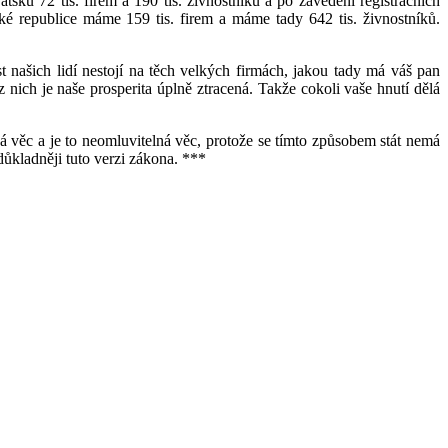
ku 72 tis. firem a 190 tis. živnostníků a po zavedení registračních
ské republice máme 159 tis. firem a máme tady 642 tis. živnostníků.
 našich lidí nestojí na těch velkých firmách, jakou tady má váš pan
z nich je naše prosperita úplně ztracená. Takže cokoli vaše hnutí dělá
ná věc a je to neomluvitelná věc, protože se tímto způsobem stát nemá
důkladněji tuto verzi zákona. ***