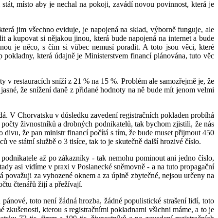
m stát, místo aby je nechal na pokoji, zavádí novou povinnost, která je
která jim všechno eviduje, je napojená na sklad, výborně funguje, ale
t a kupovat si nějakou jinou, která bude napojená na internet a bude
nou je něco, s čím si vůbec nemusí poradit. A toto jsou věci, které
 pokladny, která údajně je Ministerstvem financí plánována, tuto věc
oty v restauracích sníží z 21 % na 15 %. Problém ale samozřejmě je, že
e jasné, že snížení daně z přidané hodnoty na ně bude mít jenom velmi
adá. V Chorvatsku v důsledku zavedení registračních pokladen probíhá
počty živnostníků a drobných podnikatelů, tak bychom zjistili, že nás
o divu, že pan ministr financí počítá s tím, že bude muset přijmout 450
 státní službě o 3 tisíce, tak to je skutečně další hrozivé číslo.
 podnikatele až po zákazníky - tak nemohu pominout ani jedno číslo,
ž tady asi vidíme v praxi v Poslanecké sněmovně - a na tuto propagační
já považuji za vyhozené oknem a za úplně zbytečné, nejsou určeny na
tu čtenářů žijí a přežívají.
nové, toto není žádná hrozba, žádné populistické strašení lidí, toto
é zkušenosti, kterou s registračními pokladnami všichni máme, a to je