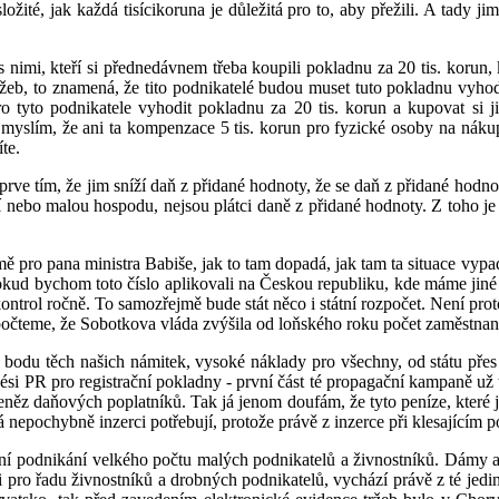
žité, jak každá tisícikoruna je důležitá pro to, aby přežili. A tady ji
 nimi, kteří si přednedávnem třeba koupili pokladnu za 20 tis. korun, 
ržeb, to znamená, že tito podnikatelé budou muset tuto pokladnu vyhodi
ro tyto podnikatele vyhodit pokladnu za 20 tis. korun a kupovat si ji
 myslím, že ani ta kompenzace 5 tis. korun pro fyzické osoby na nákup
te.
ejprve tím, že jim sníží daň z přidané hodnoty, že se daň z přidané hodn
ení nebo malou hospodu, nejsou plátci daně z přidané hodnoty. Z toho j
ě pro pana ministra Babiše, jak to tam dopadá, jak tam ta situace vyp
Pokud bychom toto číslo aplikovali na Českou republiku, kde máme jiné 
 kontrol ročně. To samozřejmě bude stát něco i státní rozpočet. Není prot
teme, že Sobotkova vláda zvýšila od loňského roku počet zaměstnanců ve
 bodu těch našich námitek, vysoké náklady pro všechny, od státu přes
akési PR pro registrační pokladny - první část té propagační kampaně u
eněz daňových poplatníků. Tak já jenom doufám, že tyto peníze, které 
á nepochybně inzerci potřebují, protože právě z inzerce při klesajícím poč
í podnikání velkého počtu malých podnikatelů a živnostníků. Dámy a pá
i pro řadu živnostníků a drobných podnikatelů, vychází právě z té jedin