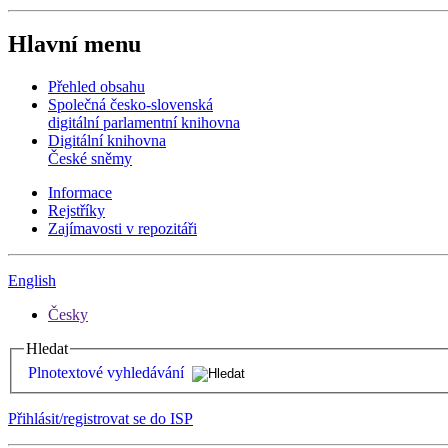
Hlavní menu
Přehled obsahu
Společná česko-slovenská
digitální parlamentní knihovna
Digitální knihovna
České sněmy
Informace
Rejstříky
Zajímavosti v repozitáři
English
Česky
Hledat
Plnotextové vyhledávání
Přihlásit/registrovat se do ISP