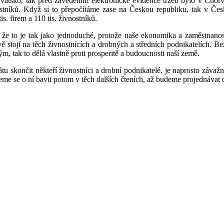
tsko, tak před zavedením elektronické evidence tržeb bylo v Chorvats
vnostníků. Když si to přepočítáme zase na Českou republiku, tak v Če
. firem a 110 tis. živnostníků.
že to je tak jako jednoduché, protože naše ekonomika a zaměstnanost
ě stojí na těch živnostnících a drobných a středních podnikatelích. Be
ým, tak to dělá vlastně proti prosperitě a budoucnosti naší země.
u skončit někteří živnostníci a drobní podnikatelé, je naprosto závaž
eme se o ní bavit potom v těch dalších čteních, až budeme projednávat 