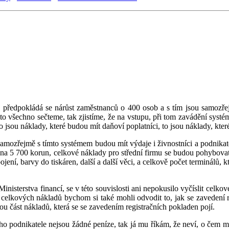
n, předpokládá se nárůst zaměstnanců o 400 osob a s tím jsou samozř
o všechno sečteme, tak zjistíme, že na vstupu, při tom zavádění systé
to jsou náklady, které budou mít daňoví poplatníci, to jsou náklady, kte
amozřejmě s tímto systémem budou mít výdaje i živnostníci a podnikate
ě na 5 700 korun, celkové náklady pro střední firmu se budou pohybova
ojení, barvy do tiskáren, další a další věci, a celkově počet terminálů, 
Ministerstva financí, se v této souvislosti ani nepokusilo vyčíslit celko
h celkových nákladů bychom si také mohli odvodit to, jak se zavedení 
u část nákladů, která se se zavedením registračních pokladen pojí.
ého podnikatele nejsou žádné peníze, tak já mu říkám, že neví, o čem mluv