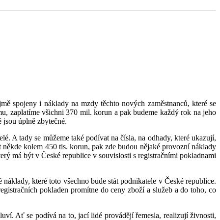
ejmě spojeny i náklady na mzdy těchto nových zaměstnanců, které se
mu, zaplatíme všichni 370 mil. korun a pak budeme každý rok na jeho
ré jsou úplně zbytečné.
lé. A tady se můžeme také podívat na čísla, na odhady, které ukazují,
t někde kolem 450 tis. korun, pak zde budou nějaké provozní náklady
který má být v České republice v souvislosti s registračními pokladnami
vé náklady, které toto všechno bude stát podnikatele v České republice.
registračních pokladen promítne do ceny zboží a služeb a do toho, co
í. Ať se podívá na to, jací lidé provádějí řemesla, realizují živnosti,