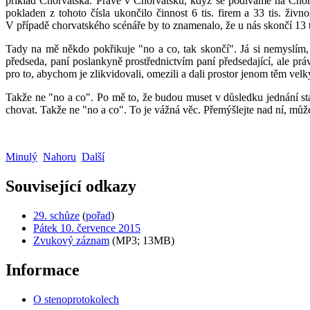
příklad Chorvatska. Právě v Chorvatsku, když se podíváme na Chorva
pokladen z tohoto čísla ukončilo činnost 6 tis. firem a 33 tis. ži
V případě chorvatského scénáře by to znamenalo, že u nás skončí 13 tis
Tady na mě někdo pokřikuje "no a co, tak skončí". Já si nemyslím, 
předseda, paní poslankyně prostřednictvím paní předsedající, ale práv
pro to, abychom je zlikvidovali, omezili a dali prostor jenom těm velk
Takže ne "no a co". Po mě to, že budou muset v důsledku jednání stát
chovat. Takže ne "no a co". To je vážná věc. Přemýšlejte nad ní, můž
Minulý
Nahoru
Další
Související odkazy
29. schůze
(
pořad
)
Pátek 10. července 2015
Zvukový záznam
(MP3; 13MB)
Informace
O stenoprotokolech