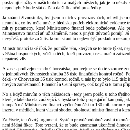
poskytují služby v našich obcích a malých městech, jak je to někdy slo
nepochybně bude stát další a další finanční prostředky.
Já znám i živnostníky, byl jsem u nich v provozovnách, mluvil jsem s
neumí to, co by měla umět z hlediska potřeb elektronické evidence t
mít ty parametry, které Ministerstvo financí bude požadovat. Ale p
Ministerstvo financí ať už záměrně, nebo z jiných důvodů pomíjí. Já
nevyřeší, protože za 5 tis. korun si ani tu nejlevnější pokladnu nekoupí
Ministr financí také říká, že pomůže těm, kterých se to bude týkat, n
většina hospodských, většina těch, kteří provozují restaurační zaříz
nepatrný vliv.
A zase - podívejme se do Chorvatska, podívejme se do té vzorové zem
v jednotlivých živnostech zhruba 35 tisíc finančních kontrol ročně. 
čeká - v Chorvatsku 35 tisíc kontrol ročně, u nás by to bylo 115 tisíc
nových zaměstnanců Finanční a Celní správy, což když si k tomu připoč
No a když mluvím o těch nákladech - tedy jsem pořád u toho třetího
které je také docela zarážející. Chystá se totiž propagační kampaň, j
kampaň má Ministerstvo financí vyčleněnu částku 130 mil. korun z p
inzerci v médiích, která vlastní shodou okolností ministr financí a kter
Za čtvrté, ten čtvrtý argument. Systém pravděpodobně zaviní ukončen
není žádná fikce. Toto tvrzení, že to bude znamenat ukončení činnost