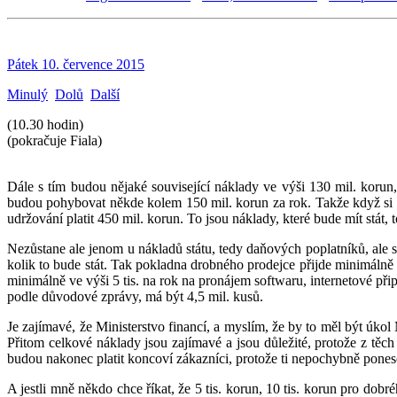
Pátek 10. července 2015
Minulý
Dolů
Další
(10.30 hodin)
(pokračuje Fiala)
Dále s tím budou nějaké související náklady ve výši 130 mil. koru
budou pohybovat někde kolem 150 mil. korun za rok. Takže když si t
udržování platit 450 mil. korun. To jsou náklady, které bude mít stát, 
Nezůstane ale jenom u nákladů státu, tedy daňových poplatníků, ale s
kolik to bude stát. Tak pokladna drobného prodejce přijde minimáln
minimálně ve výši 5 tis. na rok na pronájem softwaru, internetové přip
podle důvodové zprávy, má být 4,5 mil. kusů.
Je zajímavé, že Ministerstvo financí, a myslím, že by to měl být úkol 
Přitom celkové náklady jsou zajímavé a jsou důležité, protože z těc
budou nakonec platit koncoví zákazníci, protože ti nepochybně poneso
A jestli mně někdo chce říkat, že 5 tis. korun, 10 tis. korun pro dobr