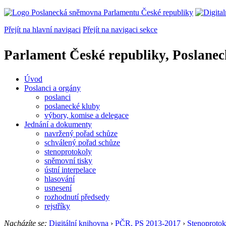
Přejít na hlavní navigaci
Přejít na navigaci sekce
Parlament České republiky, Poslane
Úvod
Poslanci a orgány
poslanci
poslanecké kluby
výbory, komise a delegace
Jednání a dokumenty
navržený pořad schůze
schválený pořad schůze
stenoprotokoly
sněmovní tisky
ústní interpelace
hlasování
usnesení
rozhodnutí předsedy
rejstříky
Nacházíte se:
Digitální knihovna
›
PČR, PS 2013-2017
›
Stenoprotok