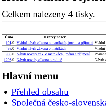
Celkem nalezeny 4 tisky.
Číslo
Krátký název
191
/0
Vládní návrh zákona o matrikách, jménu a příjmení
Vládní
498
/0
Vládní návrh zákona o matrikách
Vládní
980
/0
Návrh novely zák. o matrikách, jménu a příjmení
Poslan
1206
/0
Návrh novely zákona o rodině
Návrh z
Hlavní menu
Přehled obsahu
Společná česko-slovensk