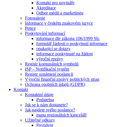
Kontakt pro novináře
Akreditace
Odbor médií a marketingu
Fotogalerie
Informace v českém znakovém jazyce
Petice
Poskytování informací
informace dle zákona 106/1999 Sb.
formulář žádosti o poskytnutí informace
opakující se dotazy
informace poskytnuté na žádost
výroční zprávy
Registr komunálních symbolů
ISP – Notifikační systém
Registr oznámení poslanců
Výroční finanční zprávy politických stran
Ochrana osobních údajů (GDPR)
Kontakt
Kontaktní údaje
Podatelna
Jak se k nám dostanete?
Jak najdete svého poslance?
mapa regionálních kanceláří
Užitečné odkazy
Prezident