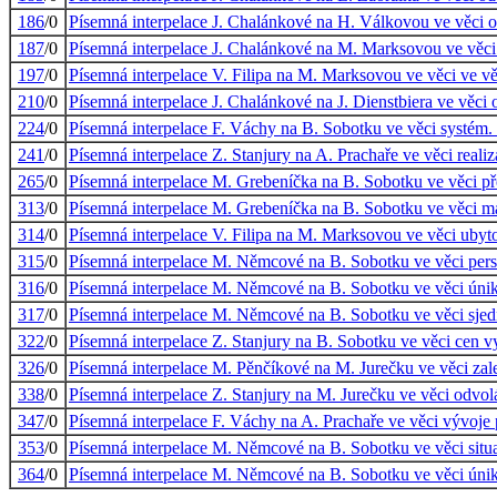
186
/0
Písemná interpelace J. Chalánkové na H. Válkovou ve věci o
187
/0
Písemná interpelace J. Chalánkové na M. Marksovou ve věci
197
/0
Písemná interpelace V. Filipa na M. Marksovou ve věci ve vě
210
/0
Písemná interpelace J. Chalánkové na J. Dienstbiera ve věci
224
/0
Písemná interpelace F. Váchy na B. Sobotku ve věci systém. 
241
/0
Písemná interpelace Z. Stanjury na A. Prachaře ve věci reali
265
/0
Písemná interpelace M. Grebeníčka na B. Sobotku ve věci přek
313
/0
Písemná interpelace M. Grebeníčka na B. Sobotku ve věci m
314
/0
Písemná interpelace V. Filipa na M. Marksovou ve věci ubyto
315
/0
Písemná interpelace M. Němcové na B. Sobotku ve věci pers
316
/0
Písemná interpelace M. Němcové na B. Sobotku ve věci úniků
317
/0
Písemná interpelace M. Němcové na B. Sobotku ve věci sje
322
/0
Písemná interpelace Z. Stanjury na B. Sobotku ve věci ce
326
/0
Písemná interpelace M. Pěnčíkové na M. Jurečku ve věci zal
338
/0
Písemná interpelace Z. Stanjury na M. Jurečku ve věci odvol
347
/0
Písemná interpelace F. Váchy na A. Prachaře ve věci vývoje 
353
/0
Písemná interpelace M. Němcové na B. Sobotku ve věci situa
364
/0
Písemná interpelace M. Němcové na B. Sobotku ve věci únik