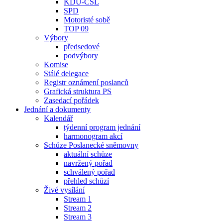
KDU-ČSL
SPD
Motoristé sobě
TOP 09
Výbory
předsedové
podvýbory
Komise
Stálé delegace
Registr oznámení poslanců
Grafická struktura PS
Zasedací pořádek
Jednání a dokumenty
Kalendář
týdenní program jednání
harmonogram akcí
Schůze Poslanecké sněmovny
aktuální schůze
navržený pořad
schválený pořad
přehled schůzí
Živé vysílání
Stream 1
Stream 2
Stream 3