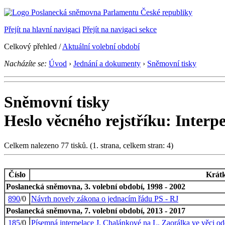
Přejít na hlavní navigaci
Přejít na navigaci sekce
Celkový přehled /
Aktuální volební období
Nacházíte se:
Úvod
›
Jednání a dokumenty
›
Sněmovní tisky
Sněmovní tisky
Heslo věcného rejstříku: Interpe
Celkem nalezeno 77 tisků. (1. strana, celkem stran: 4)
Číslo
Krát
Poslanecká sněmovna, 3. volební období, 1998 - 2002
890
/0
Návrh novely zákona o jednacím řádu PS - RJ
Poslanecká sněmovna, 7. volební období, 2013 - 2017
185
/0
Písemná interpelace J. Chalánkové na L. Zaorálka ve věci od