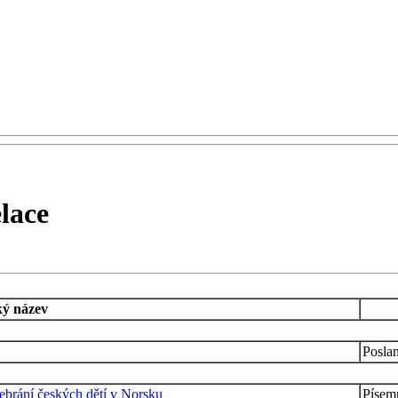
lace
ký název
Posla
ebrání českých dětí v Norsku
Písemn