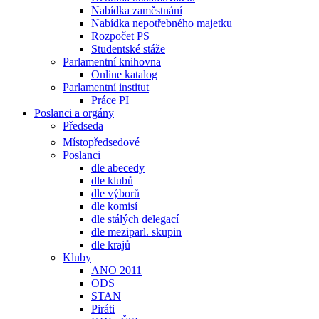
Nabídka zaměstnání
Nabídka nepotřebného majetku
Rozpočet PS
Studentské stáže
Parlamentní knihovna
Online katalog
Parlamentní institut
Práce PI
Poslanci a orgány
Předseda
Místopředsedové
Poslanci
dle abecedy
dle klubů
dle výborů
dle komisí
dle stálých delegací
dle meziparl. skupin
dle krajů
Kluby
ANO 2011
ODS
STAN
Piráti