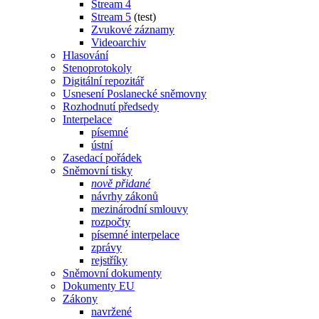
Stream 4
Stream 5
(test)
Zvukové záznamy
Videoarchiv
Hlasování
Stenoprotokoly
Digitální repozitář
Usnesení Poslanecké sněmovny
Rozhodnutí předsedy
Interpelace
písemné
ústní
Zasedací pořádek
Sněmovní tisky
nově přidané
návrhy zákonů
mezinárodní smlouvy
rozpočty
písemné interpelace
zprávy
rejstříky
Sněmovní dokumenty
Dokumenty EU
Zákony
navržené