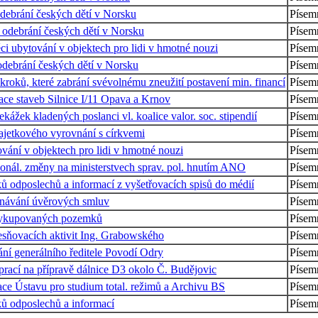
debrání českých dětí v Norsku
Písemn
 odebrání českých dětí v Norsku
Písemn
ci ubytování v objektech pro lidi v hmotné nouzi
Písemn
 odebrání českých dětí v Norsku
Písemn
kroků, které zabrání svévolnému zneužití postavení min. financí
Písemn
zace staveb Silnice I/11 Opava a Krnov
Písemn
ážek kladených poslanci vl. koalice valor. soc. stipendií
Písemn
ajetkového vyrovnání s církvemi
Písemn
vání v objektech pro lidi v hmotné nouzi
Písemn
onál. změny na ministerstvech sprav. pol. hnutím ANO
Písemn
 odposlechů a informací z vyšetřovacích spisů do médií
Písemn
dnávání úvěrových smluv
Písemn
n vykupovaných pozemků
Písemn
esňovacích aktivit Ing. Grabowského
Písemn
ání generálního ředitele Povodí Odry
Písemn
prací na přípravě dálnice D3 okolo Č. Budějovic
Písemn
ce Ústavu pro studium total. režimů a Archivu BS
Písemn
ů odposlechů a informací
Písemn