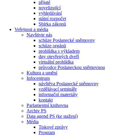
přijaté
novelizující
vyhledávání
státní rozpočet
Sbírka zákonů
Veřejnost a média
Navštivte nás
schůze Poslanecké sněmovny
schůze orgánů
prohlídka s výkladem
dny otevřených dveří
virtuální prohlídka
průvodce Poslaneckou sněmovnou
Kultura a umění
Infocentrum
návštěva Poslanecké sněmovny
vzdělávací semináře
informační materiály
kontakt
Parlamentní knihovna
Archiv PS
Data agend PS (ke stažení)
Média
Tiskové zprávy
Program