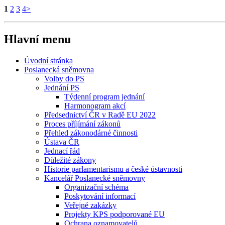
1
2
3
4
>
Hlavní menu
Úvodní stránka
Poslanecká sněmovna
Volby do PS
Jednání PS
Týdenní program jednání
Harmonogram akcí
Předsednictví ČR v Radě EU 2022
Proces příjímání zákonů
Přehled zákonodárné činnosti
Ústava ČR
Jednací řád
Důležité zákony
Historie parlamentarismu a české ústavnosti
Kancelář Poslanecké sněmovny
Organizační schéma
Poskytování informací
Veřejné zakázky
Projekty KPS podporované EU
Ochrana oznamovatelů