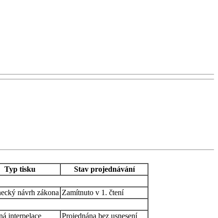
Typ tisku
Stav projednávání
necký návrh zákona
Zamítnuto v 1. čtení
á interpelace
Projednána bez usnesení