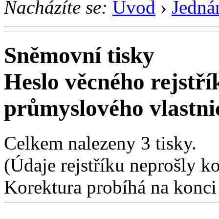
Nacházíte se:
Úvod
›
Jedná
Sněmovní tisky
Heslo věcného rejstř
průmyslového vlastni
Celkem nalezeny 3 tisky.
(Údaje rejstříku neprošly k
Korektura probíhá na konci