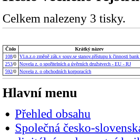
Celkem nalezeny 3 tisky.
Číslo
Krátký název
108
/0
Vl.n.z.o změně zák.v souv.se stanov.přístupu k činnosti bank
253
/0
Novela z. o spořitelních a úvěrních družstvech - EU - RJ
592
/0
Novela z. o obchodních korporacích
Hlavní menu
Přehled obsahu
Společná česko-slovensk