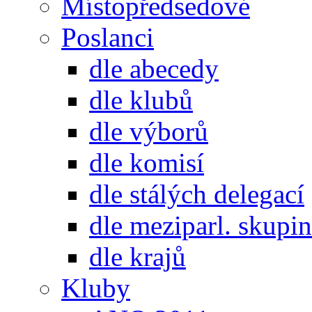
Místopředsedové
Poslanci
dle abecedy
dle klubů
dle výborů
dle komisí
dle stálých delegací
dle meziparl. skupin
dle krajů
Kluby