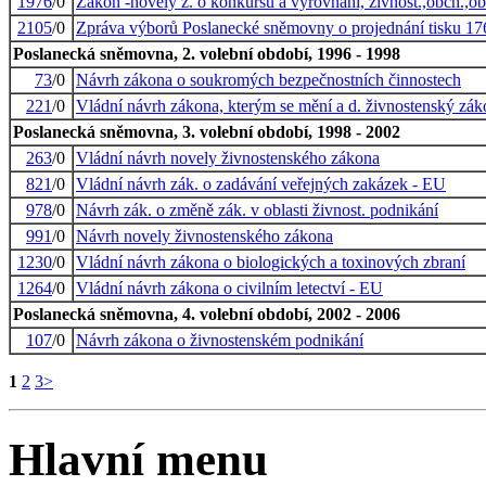
1976
/0
Zákon -novely z. o konkursu a vyrovnání, živnost.,obch.,ob
2105
/0
Zpráva výborů Poslanecké sněmovny o projednání tisku 17
Poslanecká sněmovna, 2. volební období, 1996 - 1998
73
/0
Návrh zákona o soukromých bezpečnostních činnostech
221
/0
Vládní návrh zákona, kterým se mění a d. živnostenský zák
Poslanecká sněmovna, 3. volební období, 1998 - 2002
263
/0
Vládní návrh novely živnostenského zákona
821
/0
Vládní návrh zák. o zadávání veřejných zakázek - EU
978
/0
Návrh zák. o změně zák. v oblasti živnost. podnikání
991
/0
Návrh novely živnostenského zákona
1230
/0
Vládní návrh zákona o biologických a toxinových zbraní
1264
/0
Vládní návrh zákona o civilním letectví - EU
Poslanecká sněmovna, 4. volební období, 2002 - 2006
107
/0
Návrh zákona o živnostenském podnikání
1
2
3
>
Hlavní menu