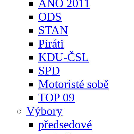
ANO 2011
ODS
STAN
Piráti
KDU-ČSL
SPD
Motoristé sobě
TOP 09
Výbory
předsedové